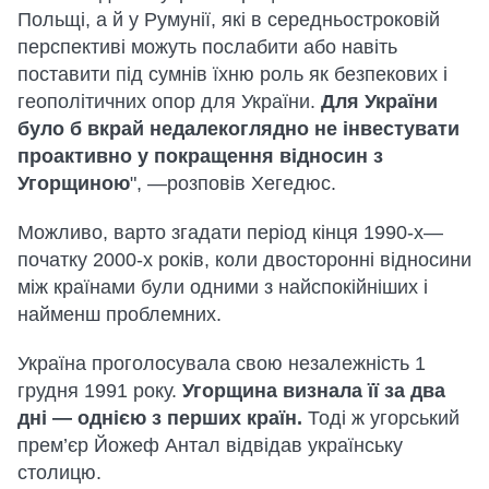
Польщі, а й у Румунії, які в середньостроковій
перспективі можуть послабити або навіть
поставити під сумнів їхню роль як безпекових і
геополітичних опор для України.
Для України
було б вкрай недалекоглядно не інвестувати
проактивно у покращення відносин з
Угорщиною
", —розповів Хегедюс.
Можливо, варто згадати період кінця 1990-х—
початку 2000-х років, коли двосторонні відносини
між країнами були одними з найспокійніших і
найменш проблемних.
Україна проголосувала свою незалежність 1
грудня 1991 року.
Угорщина визнала її за два
дні — однією з перших країн.
Тоді ж угорський
прем’єр Йожеф Антал відвідав українську
столицю.