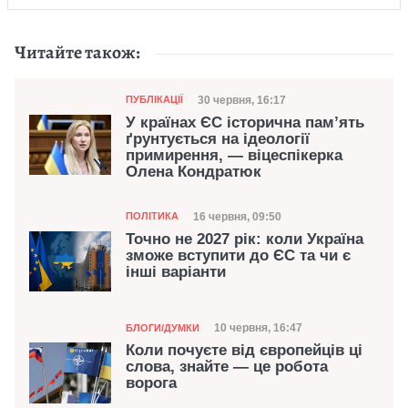
Читайте також:
Категорія
Дата публікації
30 червня, 16:17
ПУБЛІКАЦІЇ
У країнах ЄС історична памʼять
ґрунтується на ідеології
примирення, — віцеспікерка
Олена Кондратюк
Категорія
Дата публікації
16 червня, 09:50
ПОЛІТИКА
Точно не 2027 рік: коли Україна
зможе вступити до ЄС та чи є
інші варіанти
Категорія
Дата публікації
10 червня, 16:47
БЛОГИ/ДУМКИ
Коли почуєте від європейців ці
слова, знайте — це робота
ворога