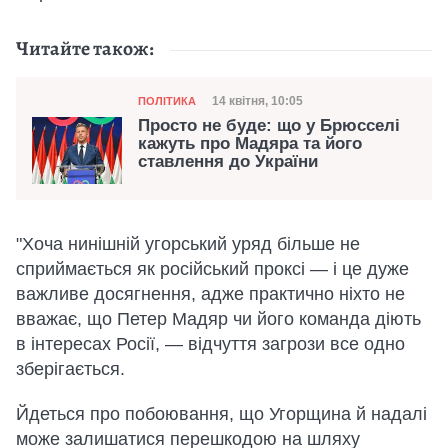
Читайте також:
Категорія
Дата публікації
14 квітня, 10:05
ПОЛІТИКА
Просто не буде: що у Брюсселі
кажуть про Мадяра та його
ставлення до України
"Хоча нинішній угорський уряд більше не
сприймається як російський проксі — і це дуже
важливе досягнення, адже практично ніхто не
вважає, що Петер Мадяр чи його команда діють
в інтересах Росії, — відчуття загрози все одно
зберігається.
Йдеться про побоювання, що Угорщина й надалі
може залишатися перешкодою на шляху