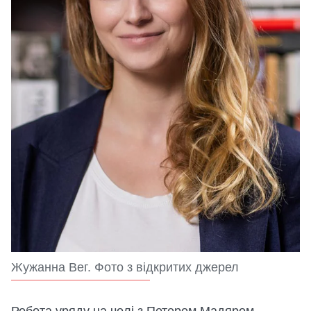
Жужанна Вег. Фото з відкритих джерел
Робота уряду на чолі з Петером Мадяром