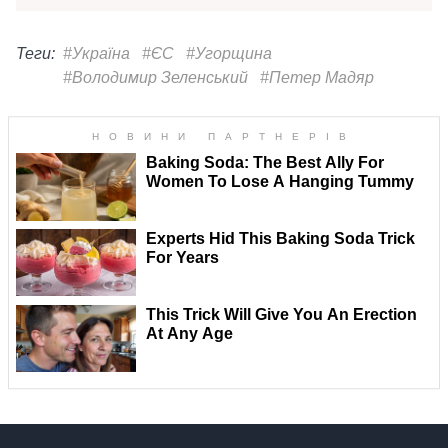
Теги:
#Україна
#ЄС
#Угорщина
#Володимир Зеленський
#Петер Мадяр