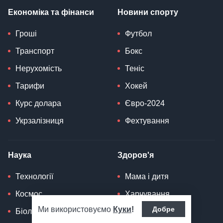
Економіка та фінанси
Новини спорту
Гроші
Футбол
Транспорт
Бокс
Нерухомість
Теніс
Тарифи
Хокей
Курс долара
Євро-2024
Укрзалізниця
Фехтування
Наука
Здоров'я
Технології
Мама і дитя
Космос
Харчування
Ми використовуємо
Куки
!
Добре
Біологія
Дієта