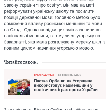
Закону України "Про освіту". Він мав на меті
реформувати українську школу та посилити
позиції державної мови; головною метою було
обмеження впливу російської меншини та мови
на Сході. Однак наслідки цих змін зачепили всі
національні меншини, в тому числі угорську на
Закарпатті, яка мала розгалужену мережу шкіл із
повним циклом навчання угорською мовою.
Читайте також:
Категорія
Дата публікації
18 травня, 13:20
БЛОГИ/ДУМКИ
Пастка Орбана: як Угорщина
використовує нацменшини у
політичних іграх проти України
З тих пір уряд Віктора Орбана офіційно почав