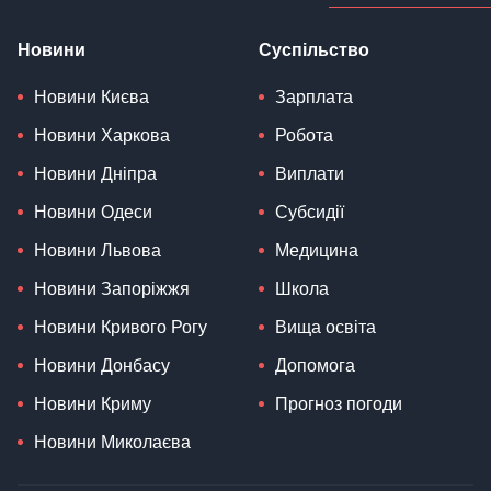
Новини
Суспільство
Новини Києва
Зарплата
Новини Харкова
Робота
Новини Дніпра
Виплати
Новини Одеси
Субсидії
Новини Львова
Медицина
Новини Запоріжжя
Школа
Новини Кривого Рогу
Вища освіта
Новини Донбасу
Допомога
Новини Криму
Прогноз погоди
Новини Миколаєва