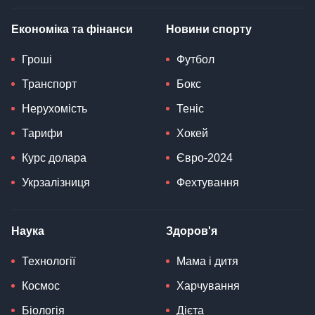
Економіка та фінанси
Новини спорту
Гроші
Футбол
Транспорт
Бокс
Нерухомість
Теніс
Тарифи
Хокей
Курс долара
Євро-2024
Укрзалізниця
Фехтування
Наука
Здоров'я
Технології
Мама і дитя
Космос
Харчування
Біологія
Дієта