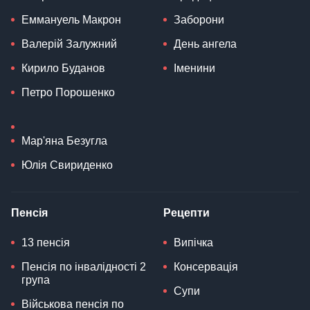
Еммануель Макрон
Заборони
Валерій Залужний
День ангела
Кирило Буданов
Іменини
Петро Порошенко
Мар'яна Безугла
Юлія Свириденко
Пенсія
Рецепти
13 пенсія
Випічка
Пенсія по інвалідності 2
Консервація
група
Супи
Військова пенсія по