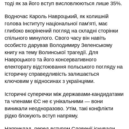
тоді як за його вступ висловлюються лише 35%.
Водночас Кароль Навроцький, як колишній
голова Інституту національної пам’яті, має
глибоко вкорінений погляд на складні сторінки
спільного минулого. Свого часу він навіть
особисто дарував Володимиру Зеленському
книгу на тему Волинської трагедії. Для
Навроцького та його консервативного
електорату відстоювання польського погляду на
історичну справедливість залишається
ключовим у відносинах з українцями.
Історичні суперечки між державами-кандидатами
та членами ЄС не є унікальними — вони
виникали неодноразово. Утім, такі конфлікти
рідко блокують вступ напряму.
Наприклад, перед вступом Словенії існували