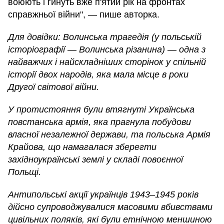
воюють і гинуть вже п'ятий рік на фронтах
справжньої війни", — пише авторка.
Для довідки: Волинська трагедія (у польській
історіографії — Волинська різанина) — одна з
найважчих і найскладніших сторінок у спільній
історії двох народів, яка мала місце в роки
Другої світової війни.
У протистояння були втягнуті Українська
повстанська армія, яка прагнула побудови
власної незалежної держави, та польська Армія
Крайова, що намагалася зберегти
західноукраїнські землі у складі повоєнної
Польщі.
Антипольські акції українців 1943–1945 років
дійсно супроводжувалися масовими вбивствами
цивільних поляків, які були етнічною меншиною