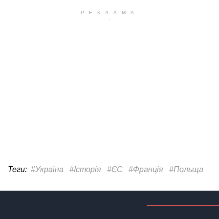
Теги:
#Україна
#Історія
#ЄС
#Франція
#Польща