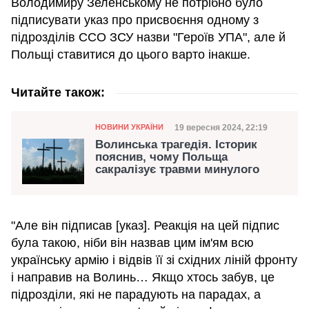
Володимиру Зеленському не потрібно було
підписувати указ про присвоєння одному з
підрозділів ССО ЗСУ назви "Героїв УПА", але й
Польщі ставитися до цього варто інакше.
Читайте також:
Категорія
Дата публікації
19 вересня 2024, 22:19
НОВИНИ УКРАЇНИ
Волинська трагедія. Історик
пояснив, чому Польща
сакралізує травми минулого
"Але він підписав [указ]. Реакція на цей підпис
була такою, ніби він назвав цим ім'ям всю
українську армію і відвів її зі східних ліній фронту
і направив на Волинь… Якщо хтось забув, це
підрозділи, які не парадують на парадах, а