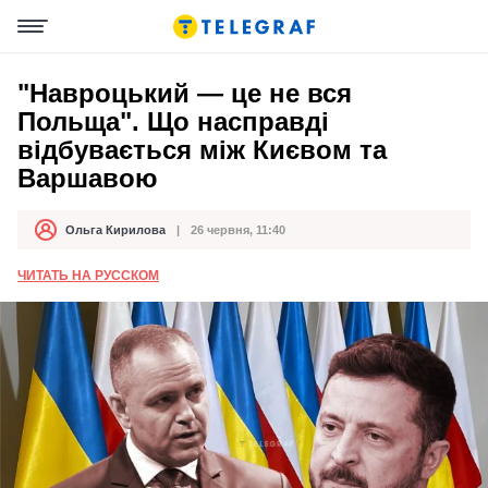
"Навроцький — це не вся
Польща". Що насправді
відбувається між Києвом та
Варшавою
Ольга Кирилова
26 червня, 11:40
Автор
Дата публікації
ЧИТАТЬ НА РУССКОМ