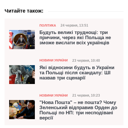
Читайте також:
Категорія
Дата публікації
24 червня, 13:51
ПОЛІТИКА
Будуть великі труднощі: три
причини, через які Польща не
зможе вислати всіх українців
Категорія
Дата публікації
23 червня, 10:40
НОВИНИ УКРАЇНИ
Які відносини будуть в України
та Польщі після скандалу: ШІ
назвав три сценарії
Категорія
Дата публікації
21 червня, 10:23
НОВИНИ УКРАЇНИ
"Нова Пошта" – не пошта? Чому
Зеленський відправив Орден до
Польщі по НП: три несподівані
версії