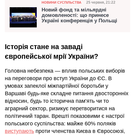
Категорія
Дата публікації
25 червня, 21:22
НОВИНИ СУСПІЛЬСТВА
Новий фонд та мільярдні
домовленості: що принесе
Україні конференція у Польщі
Історія стане на заваді
європейської мрії України?
Головна небезпека — вплив польських виборів
на переговори про вступ України до ЄС. В
умовах запеклої міжпартійної боротьби у
Варшаві будь-яке складне питання двосторонніх
відносин, будь то історична пам’ять чи то
аграрний сектор, ризикує перетворитися на
політичний таран. Врешті показовими є настрої
польського суспільства: майже 60% поляків
виступають
проти членства Києва в Євросоюзі,