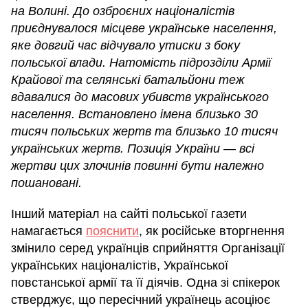
на Волині. До озброєних націоналістів
приєднувалося місцеве українське населення,
яке довгий час відчувало утиски з боку
польської влади. Натомість підрозділи Армії
Крайової та селянські батальйони теж
вдавалися до масових убивств українського
населення. Встановлено імена близько 30
тисяч польських жертв та близько 10 тисяч
українських жертв. Позиція України — всі
жертви цих злочинів повинні бути належно
пошановані.
Інший матеріал на сайті польської газети
намагається
пояснити
, як російське вторгнення
змінило серед українців сприйняття Організації
українських націоналістів, Української
повстанської армії та її діячів. Одна зі спікерок
стверджує, що пересічний українець асоціює