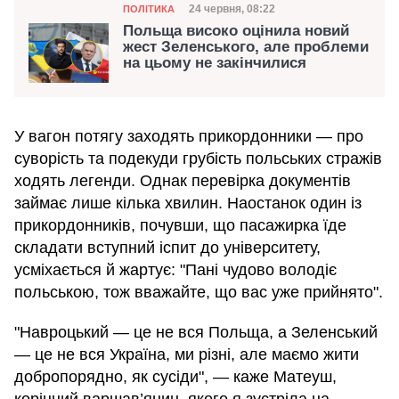
Категорія
Дата публікації
24 червня, 08:22
ПОЛІТИКА
Польща високо оцінила новий
жест Зеленського, але проблеми
на цьому не закінчилися
У вагон потягу заходять прикордонники — про
суворість та подекуди грубість польських стражів
ходять легенди. Однак перевірка документів
займає лише кілька хвилин. Наостанок один із
прикордонників, почувши, що пасажирка їде
складати вступний іспит до університету,
усміхається й жартує: "Пані чудово володіє
польською, тож вважайте, що вас уже прийнято".
"Навроцький — це не вся Польща, а Зеленський
— це не вся Україна, ми різні, але маємо жити
добропорядно, як сусіди", — каже Матеуш,
корінний варшав’янин, якого я зустріла на