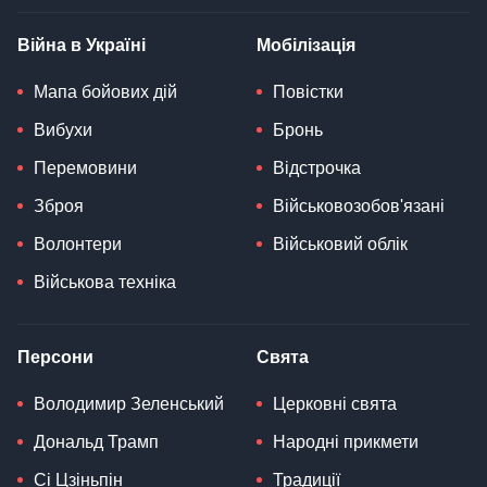
Війна в Україні
Мобілізація
Мапа бойових дій
Повістки
Вибухи
Бронь
Перемовини
Відстрочка
Зброя
Військовозобов'язані
Волонтери
Військовий облік
Військова техніка
Персони
Свята
Володимир Зеленський
Церковні свята
Дональд Трамп
Народні прикмети
Сі Цзіньпін
Традиції