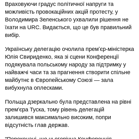
Враховуючи градус політичної напруги та
можливість провокаційних акцій протесту, у
Володимира Зеленського ухвалили рішення не
їхати на URC. Видається, що це був правильний
вибір.
Українську делегацію очолила премʼєр-міністерка
Юлія Свириденко, яка зі сцени Конференції
подякувала польському народу за підтримку у
найважчі часи та за прагнення створити спільне
майбутнє в Європейському Союзі — зала
вибухнула оплесками.
Польща дзеркально була представлена на рівні
прем’єра Туска, тому рівень делегацій
залишився максимально високим, попри
відсутність глав держав.
"Переконані, що цьогорічна Конференція