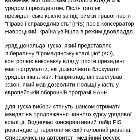
визначається глибоким розколом влади між
урядом і президентом. Після того як
президентське крісло за підтримки правої партії
"Право і справедливість" (PiS) посів консерватор
Навроцький, країна увійшла в режим двовладдя.
Уряд Дональда Туска, який представляє
ліберальну "Громадянську коаліцію" (КО),
контролює виконавчу владу, проте президент
має інструменти, які дозволяють блокувати
урядові ініціативи. Наприклад, він заветував
закон, який мав дозволити Польщі участь у
європейській оборонній програмі SAFE.
Для Туска вибори стануть шансом отримати
мандат на продовження чинного курсу урядової
коаліції. Водночас консервативний табір PiS
розглядає ці перегони як свій головний реванш.
Спираючись на авторитет і медійний ресурс