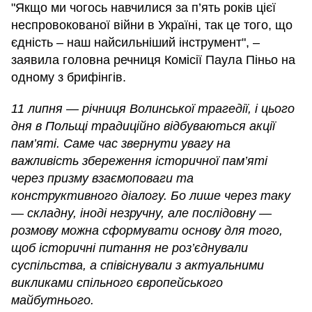
"Якщо ми чогось навчилися за п’ять років цієї
неспровокованої війни в Україні, так це того, що
єдність – наш найсильніший інструмент", –
заявила головна речниця Комісії Паула Піньо на
одному з брифінгів.
11 липня — річниця Волинської трагедії, і цього
дня в Польщі традиційно відбуваються акції
пам’яті. Саме час звернути увагу на
важливість збереження історичної пам’яті
через призму взаємоповаги та
конструктивного діалогу. Бо лише через таку
— складну, іноді незручну, але послідовну —
розмову можна сформувати основу для того,
щоб історичні питання не роз’єднували
суспільства, а співіснували з актуальними
викликами спільного європейського
майбутнього.