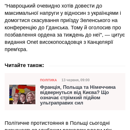
"Навроцький очевидно хотів довести до
максимальної напруги у відносин з українцями і
домогтися скасування приїзду Зеленського на
конференцію до Гданська. Тому й оголосив про
позбавлення ордена за тиждень до неї", — цитує
видання Onet високопосадовця з Канцелярії
прем'єра.
Читайте також:
Категорія
Дата публікації
13 червня, 09:00
ПОЛІТИКА
Франція, Польща та Німеччина
відвернуться від Києва? Що
означає стрімкий підйом
ультраправих сил
Політичне протистояння в Польщі сьогодні