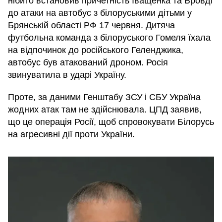
нібито встановив причетність Іващенка та Бровді
до атаки на автобус з білоруськими дітьми у
Брянській області РФ 17 червня. Дитяча
футбольна команда з білоруського Гомеля їхала
на відпочинок до російського Геленджика,
автобус був атакований дроном. Росія
звинуватила в ударі Україну.
Проте, за даними Генштабу ЗСУ і СБУ Україна
жодних атак там не здійснювала. ЦПД заявив,
що це операція Росії, щоб спровокувати Білорусь
на агресивні дії проти України.