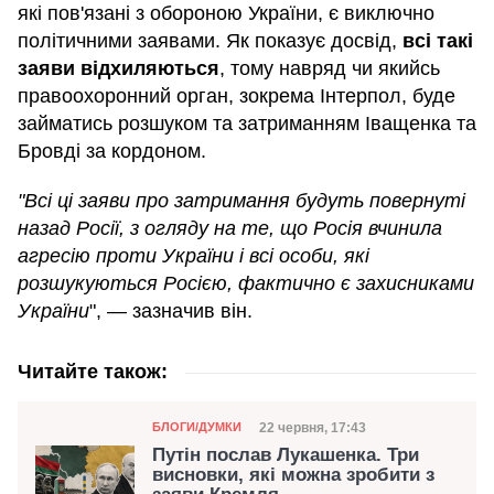
які пов'язані з обороною України, є виключно
політичними заявами. Як показує досвід,
всі такі
заяви відхиляються
, тому навряд чи якийсь
правоохоронний орган, зокрема Інтерпол, буде
займатись розшуком та затриманням Іващенка та
Бровді за кордоном.
"Всі ці заяви про затримання будуть повернуті
назад Росії, з огляду на те, що Росія вчинила
агресію проти України і всі особи, які
розшукуються Росією, фактично є захисниками
України
", — зазначив він.
Читайте також:
Категорія
Дата публікації
22 червня, 17:43
БЛОГИ/ДУМКИ
Путін послав Лукашенка. Три
висновки, які можна зробити з