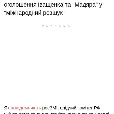
оголошення Іващенка та "Мадяра" у
"міжнародний розшук"
Як
повідомляють
росЗМІ, слідчий комітет РФ