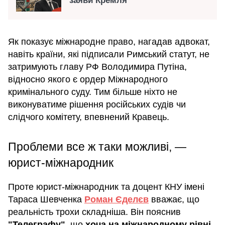
заяви Кремля
Як показує міжнародне право, нагадав адвокат,
навіть країни, які підписали Римський статут, не
затримують главу РФ Володимира Путіна,
відносно якого є ордер Міжнародного
кримінального суду. Тим більше ніхто не
виконуватиме рішення російських судів чи
слідчого комітету, впевнений Кравець.
Проблеми все ж таки можливі, —
юрист-міжнародник
Проте юрист-міжнародник та доцент КНУ імені
Тараса Шевченка
Роман Єделєв
вважає, що
реальність трохи складніша. Він пояснив
"Телеграфу"
, що
хоча на міжнародному рівні