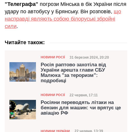
"Телеграфа"
погрози Мінська в бік України після
удару по автобусу у Брянську. Він розповів,
що
насправді являють собою білоруські збройні
сили
.
Читайте також:
Категорія
Дата публікації
31 березня 2024, 20:20
НОВИНИ РОСІЇ
Росія раптово захотіла від
України арешта глави СБУ
Малюка "за тероризм":
подробиці
Категорія
Дата публікації
22 червня, 17:11
НОВИНИ РОСІЇ
Росіяни переводять літаки на
бензин для машин: чи врятує це
авіацію РФ
Категорія
22 червня, 13:39
НОВИНИ УКРАЇНИ