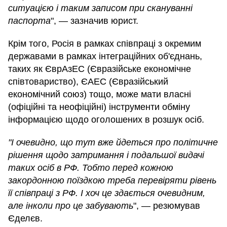
ситуацією і таким записом при скануванні
паспорта
", — зазначив юрист.
Крім того, Росія в рамках співпраці з окремим
державами в рамках інтеграційних об'єднань,
таких як ЄврАзЕС (Євразійське економічне
співтовариство), ЄАЕС (Євразійський
економічний союз) тощо, може мати власні
(офіційні та неофіційні) інструменти обміну
інформацією щодо оголошених в розшук осіб.
"І очевидно, що тут вже йдеться про політичне
рішення щодо затримання і подальшої видачі
таких осіб в РФ. Тобто перед кожною
закордонною поїздкою треба перевіряти рівень
її співпраці з РФ. І хоч це здається очевидним,
але інколи про це забувають
", — резюмував
Єделєв.