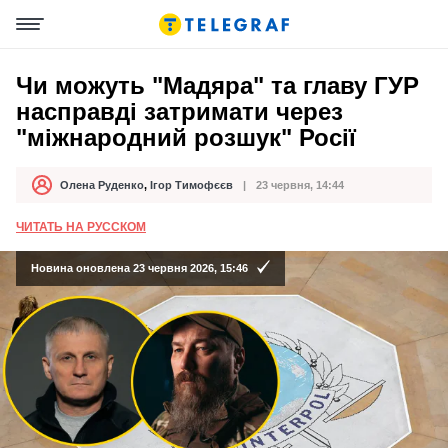
Чи можуть "Мадяра" та главу ГУР
насправді затримати через
"міжнародний розшук" Росії
Олена Руденко
,
Ігор Тимофєєв
23 червня, 14:44
Автор
Дата публікації
ЧИТАТЬ НА РУССКОМ
Новина оновлена 23 червня 2026, 15:46