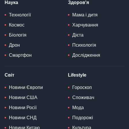
Наука
Здоров'я
Технології
Мама і дитя
Космос
Харчування
Біологія
Дієта
Дрон
Психологія
Смартфон
Дослідження
Світ
Lifestyle
Новини Європи
Гороскоп
Новини США
Споживач
Новини Росії
Мода
Новини СНД
Подорожі
Новини Китаю
Культура