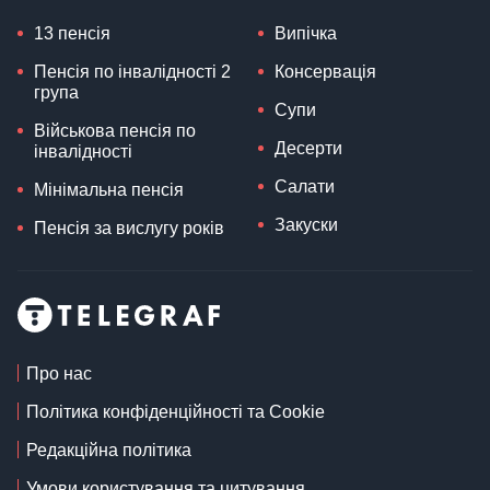
13 пенсія
Випічка
Пенсія по інвалідності 2
Консервація
група
Супи
Військова пенсія по
Десерти
інвалідності
Салати
Мінімальна пенсія
Закуски
Пенсія за вислугу років
Про нас
Політика конфіденційності та Cookie
Редакційна політика
Умови користування та цитування