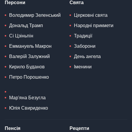
Персони
Свята
Володимир Зеленський
Церковні свята
Дональд Трамп
Народні прикмети
Сі Цзіньпін
Традиції
Еммануель Макрон
Заборони
Валерій Залужний
День ангела
Кирило Буданов
Іменини
Петро Порошенко
Мар'яна Безугла
Юлія Свириденко
Пенсія
Рецепти