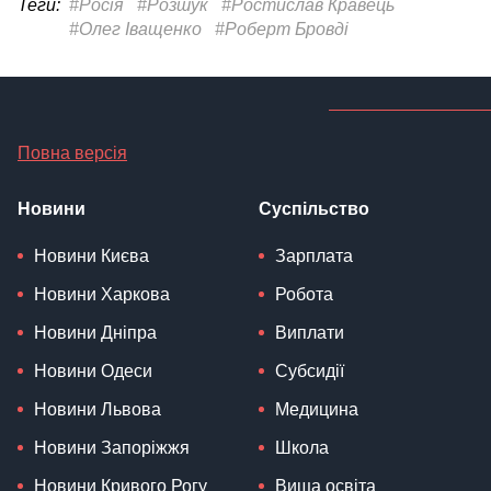
Теги:
#Росія
#Розшук
#Ростислав Кравець
#Олег Іващенко
#Роберт Бровді
Повна версія
Новини
Суспільство
Новини Києва
Зарплата
Новини Харкова
Робота
Новини Дніпра
Виплати
Новини Одеси
Субсидії
Новини Львова
Медицина
Новини Запоріжжя
Школа
Новини Кривого Рогу
Вища освіта