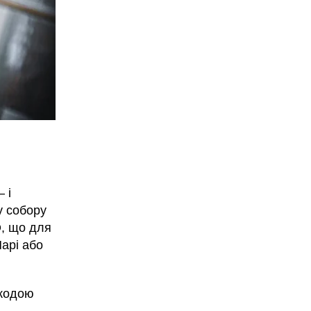
 і
у собору
О, що для
арі або
шкодою