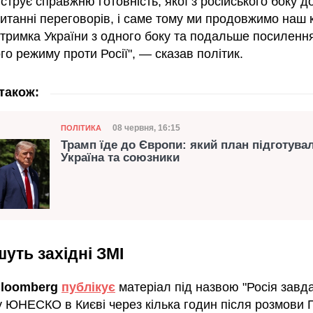
трує справжню готовність, якої з російського боку до
итанні переговорів, і саме тому ми продовжимо наш 
дтримка України з одного боку та подальше посиленн
го режиму проти Росії", — сказав політик.
також:
Категорія
Дата публікації
08 червня, 16:15
ПОЛІТИКА
Трамп їде до Європи: який план підготува
Україна та союзники
уть західні ЗМІ
loomberg
публікує
матеріал під назвою "Росія завд
у ЮНЕСКО в Києві через кілька годин після розмови П