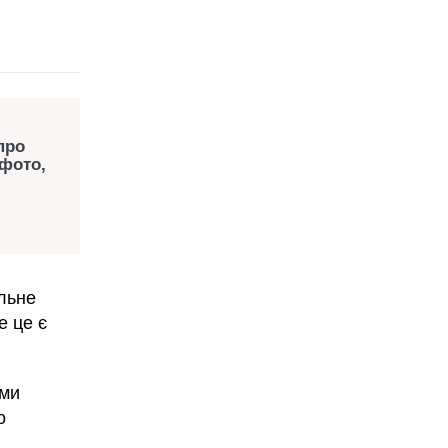
про
(фото,
ільне
е це є
ими
о