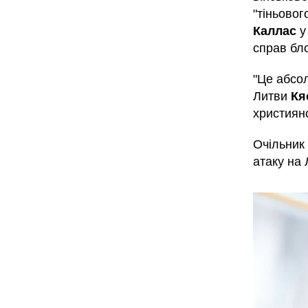
"тіньово
Каллас
у
справ бло
"Це абсо
Литви
Кя
християнс
Очільник
атаку на