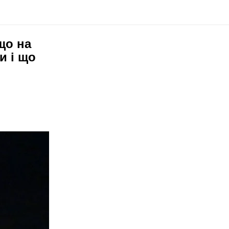
що на
и і що