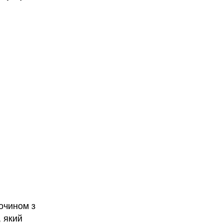
очином з
, який