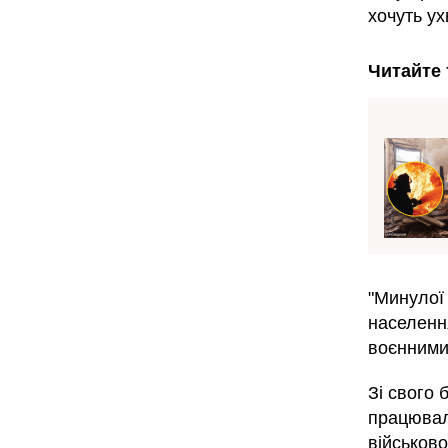
хочуть ух
Читайте 
"Минулої 
населенн
воєнними 
Зі свого 
працювал
військово