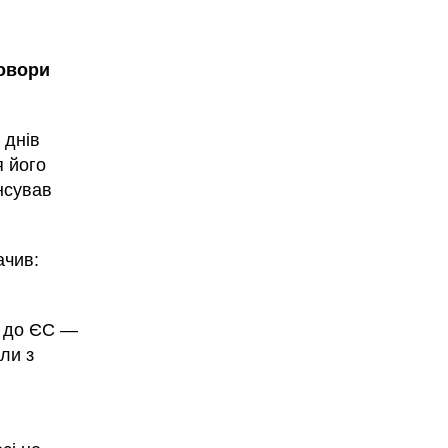
овори
 днів
я його
нсував
ачив:
у до ЄС —
ли з