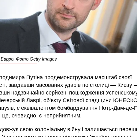
Барро. Фото Getty Images
олодимира Путіна продемонструвала масштаб своєї
сті, завдавши масованих ударів по столиці — Києву —
вши надзвичайно серйозні пошкодження Успенськом
Печерській Лаврі, об’єкту Світової спадщини ЮНЕСК
нцузів, є еквівалентом бомбардування Нотр-Дам-де-П
. Це, очевидно, є неприйнятним.
одовжує свою колоніальну війну і залишається пере