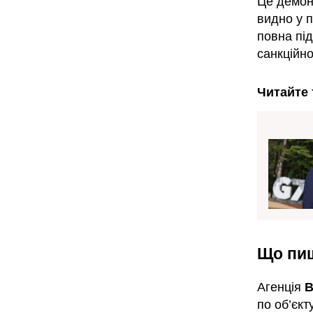
Це демонс
видно у п
повна пі
санкційно
Читайте 
Що пиш
Агенція
B
по об’єкт