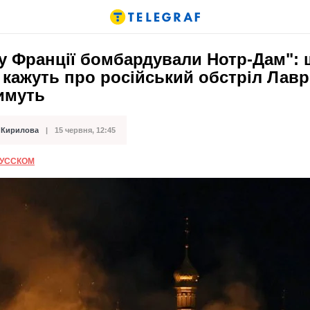
у Франції бомбардували Нотр-Дам": 
 кажуть про російський обстріл Лавр
имуть
 Кирилова
15 червня, 12:45
ації
РУССКОМ