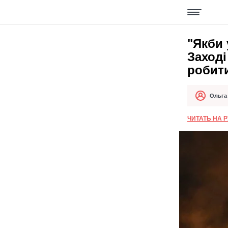
"Якби 
Заході
робит
Ольга
Автор
Дата публік
ЧИТАТЬ НА 