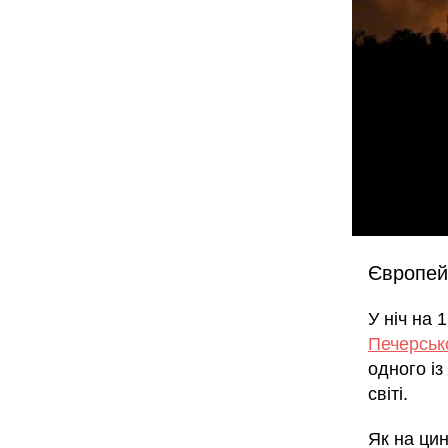
Європейс
У ніч на 
Печерськ
одного із
світі.
Як на ци