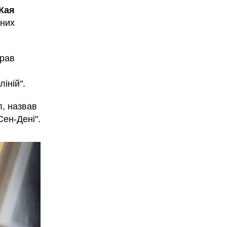
Кая
нних
прав
ліній".
л, назвав
ен-Дені".