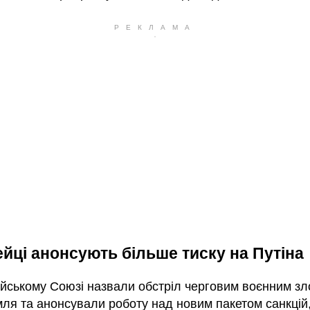
йці анонсують більше тиску на Путіна
йському Союзі назвали обстріл черговим воєнним зл
мля та анонсували роботу над новим пакетом санкцій