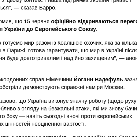
 У цьому контексті наша підтримка України триває і
ься", — сказав Барро.
домив, що 15 червня
офіційно відкриваються перег
п України до Європейського Союзу.
 готуємо мир разом із Коаліцією охочих, яка за кілька
 в Парижі, готова гарантувати, що мир в Україні післ
ня буде довготривалим і надійно захищеним", — ано
закордонних справ Німеччини
Йоганн Вадефуль
зазн
 обстріли демонструють справжні наміри Москви.
казово, що Україна виконує значну роботу (щодо рух
обливо з огляду на безжальні атаки, які ми знову бачи
го боку — навіть сьогодні вночі проти європейських
х цінностей неоціненної вартості.