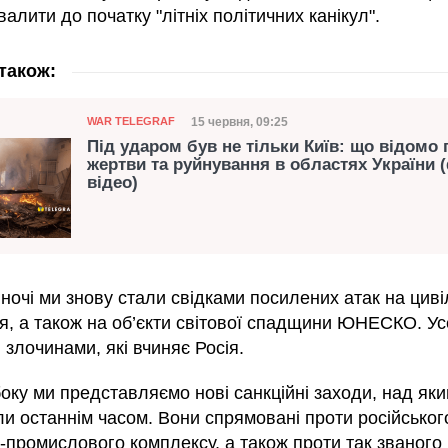
валити до початку "літніх політичних канікул".
також:
Категорія
Дата публікації
15 червня, 09:25
WAR TELEGRAF
Під ударом був не тільки Київ: що відомо 
жертви та руйнування в областях України 
відео)
ночі ми знову стали свідками посилених атак на цив
я, а також на об’єкти світової спадщини ЮНЕСКО. Ус
злочинами, які вчиняє Росія.
боку ми представляємо нові санкційні заходи, над як
и останнім часом. Вони спрямовані проти російськог
-промислового комплексу, а також проти так званого