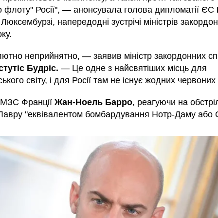
го флоту" Росії", — анонсувала голова дипломатії ЄС
 Люксембурзі, напередодні зустрічі міністрів закордо
ку.
лютно неприйнятно, — заявив міністр закордонних с
стутіс Будріс.
— Це одне з найсвятіших місць для
ького світу, і для Росії там не існує жодних червоних 
 МЗС Франції
Жан-Ноель Барро
, реагуючи на обстрі
 Лавру "еквівалентом бомбардування Нотр-Даму або С