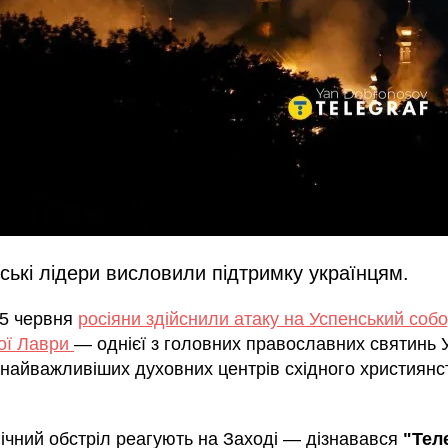
ькі лідери висловили підтримку українцям.
15 червня
росіяни здійснили атаку на Успенський собо
ої Лаври
— однієї з головних православних святинь У
 найважливіших духовних центрів східного християнс
нічний обстріл реагують на Заході — дізнавався
"Тел