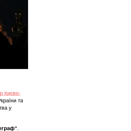
р Києво-
країни та
тва у
еграф"
.