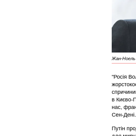
Жан-Ноель 
"Росія В
жорстоко
спричини
в Києво-
нас, фра
Сен-Дені
Путін пр