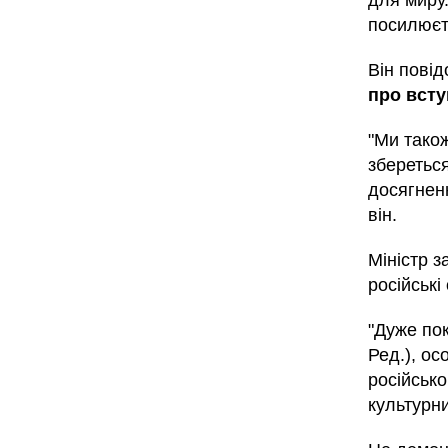
для миру.
посилюєт
Він пові
про всту
"Ми також
збереться
досягнен
він.
Міністр 
російські
"Дуже по
Ред.), ос
російсько
культурни