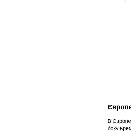
Європе
В Європе
боку Кре