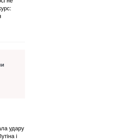
сі не
курс:
я
ли
ала удару
утіна і