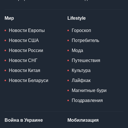
Курс доллара
Евро-2024
Укрзализныця
Фехтование
Наука
Здоровье
Технологии
Мама и ребенок
Космос
Питание
Биология
Диета
Дрон
Психология
Смартфон
Исследование
Мир
Lifestyle
Новости Европы
Гороскоп
Новости США
Потребитель