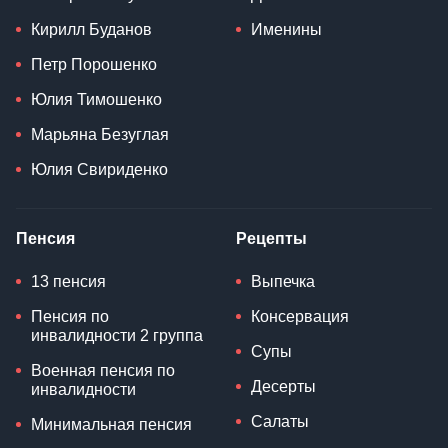
Волонтеры
Воинский учет
Военная техника
Персоны
Праздники
Владимир Зеленский
Церковные праздники
Дональд Трамп
Народные приметы
Си Цзиньпин
Традиции
Эммануэль Макрон
Запреты
Валерий Залужный
День ангела
Кирилл Буданов
Именины
Петр Порошенко
Юлия Тимошенко
Марьяна Безуглая