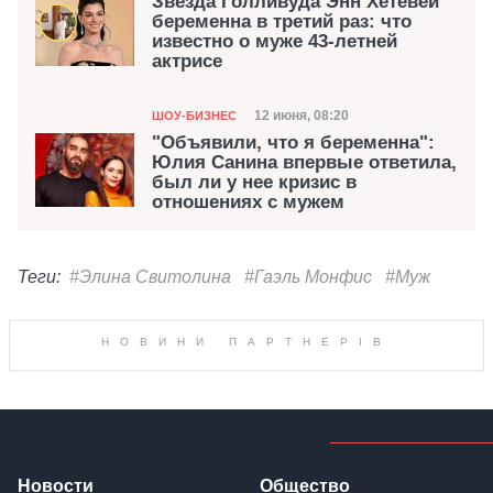
Звезда Голливуда Энн Хетевей
беременна в третий раз: что
известно о муже 43-летней
актрисе
Категория
Дата публикации
12 июня, 08:20
ШОУ-БИЗНЕС
"Объявили, что я беременна":
Юлия Санина впервые ответила,
был ли у нее кризис в
отношениях с мужем
Теги:
#Элина Свитолина
#Гаэль Монфис
#Муж