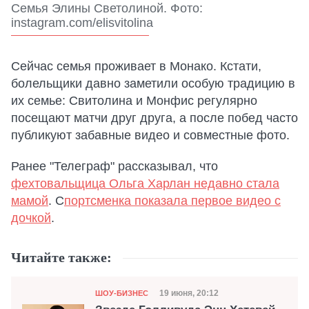
Семья Элины Светолиной. Фото:
instagram.com/elisvitolina
Сейчас семья проживает в Монако. Кстати,
болельщики давно заметили особую традицию в
их семье: Свитолина и Монфис регулярно
посещают матчи друг друга, а после побед часто
публикуют забавные видео и совместные фото.
Ранее "Телеграф" рассказывал, что
фехтовальщица Ольга Харлан недавно стала
мамой
. С
портсменка показала первое видео с
дочкой
.
Читайте также:
Категория
Дата публикации
19 июня, 20:12
ШОУ-БИЗНЕС