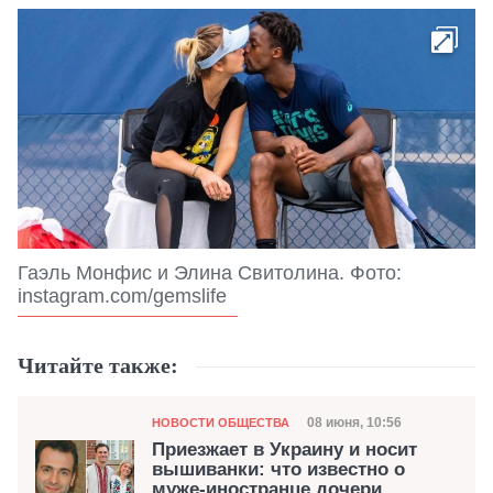
Гаэль Монфис и Элина Свитолина. Фото:
instagram.com/gemslife
Читайте также:
Категория
Дата публикации
08 июня, 10:56
НОВОСТИ ОБЩЕСТВА
Приезжает в Украину и носит
вышиванки: что известно о
муже-иностранце дочери