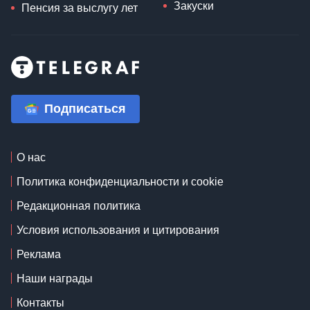
Юлия Свириденко
Пенсия
Рецепты
13 пенсия
Выпечка
Пенсия по
Консервация
инвалидности 2 группа
Супы
Военная пенсия по
Десерты
инвалидности
Салаты
Минимальная пенсия
Закуски
Пенсия за выслугу лет