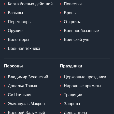
Новости России
Мода
Новости СНГ
Путешествия
Новости Китая
Культура
Новости Беларуси
Лайфхак
Магнитные бури
Поздравления
Война в Украине
Мобилизация
Карта боевых действий
Повестки
Взрывы
Бронь
Переговоры
Отсрочка
Оружие
Военнообязанные