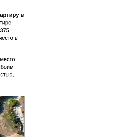
вартиру в
ртире
 375
место в
оместо
обоим
стью,