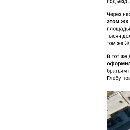
подъезд,
Через не
этом ЖК 
площадью
тысяч до
том же Ж
В тот же
оформили
братьям 
Глебу по