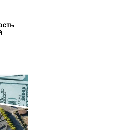
ость
й