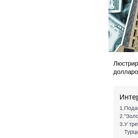
Люстрир
долларо
Инте
Пода
"Зол
У тре
Турц