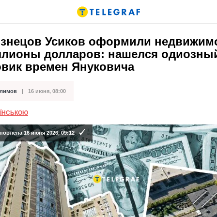
изнецов Усиков оформили недвижим
ллионы долларов: нашелся одиозны
овик времен Януковича
Климов
16 июня, 08:00
кации
АЇНСЬКОЮ
новлена 16 июня 2026, 09:12