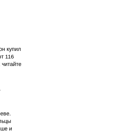
он купил
от 116
 читайте
-
еве.
льцы
ыше и