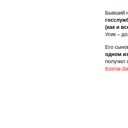
Бывший 
госслуж
(как и в
Усик – д
Его сыно
одном из
получил 
Конча-З