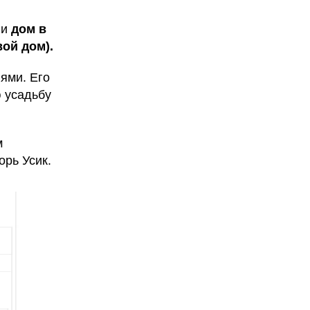
ли
дом в
вой дом).
ями. Его
 усадьбу
м
рь Усик.