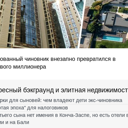
ованный чиновник внезапно превратился в
вого миллионера
ресный бэкграунд и элитная недвижимост
рки для сыновей: чем владеют дети экс-чиновника
отая эпоха" для налоговиков
тьего сына нет имения в Конча-Заспе, но есть отели 
ии и на Бали