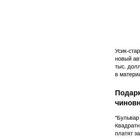
Усик-ста
новый ав
тыс. дол
в матери
Подарк
чинов
"Бульвар
Квадратн
платят з