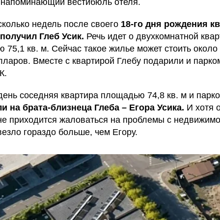
 напоминающий вестибюль отеля.
сколько недель после своего
18-го дня рождения к
получил Глеб Усик.
Речь идет о двухкомнатной ква
 75,1 кв. м. Сейчас такое жилье может стоить около
лларов. Вместе с квартирой Глебу подарили и парко
К.
 день соседняя квартира площадью 74,8 кв. м и парк
 на брата-близнеца Глеба – Егора Усика.
И хотя 
не приходится жаловаться на проблемы с недвижимо
везло гораздо больше, чем Егору.