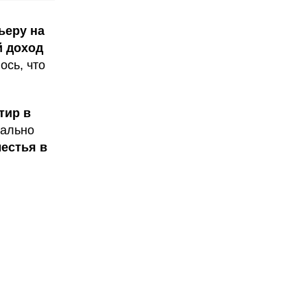
ьеру на
й доход
ось, что
тир в
ально
естья в