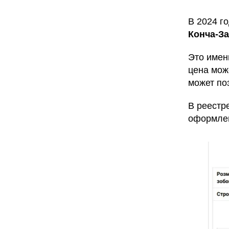
В 2024 г
Конча-За
Это имен
цена мож
может по
В реестр
оформлен