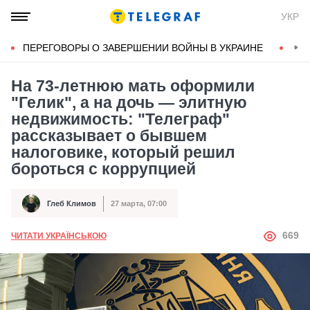
УКР
ПЕРЕГОВОРЫ О ЗАВЕРШЕНИИ ВОЙНЫ В УКРАИНЕ
КОН
На 73-летнюю мать оформили
"Гелик", а на дочь — элитную
недвижимость: "Телеграф"
рассказывает о бывшем
налоговике, который решил
бороться с коррупцией
Глеб Климов
27 марта, 07:00
Автор
Дата публикации
АВТОР
669
ЧИТАТИ УКРАЇНСЬКОЮ