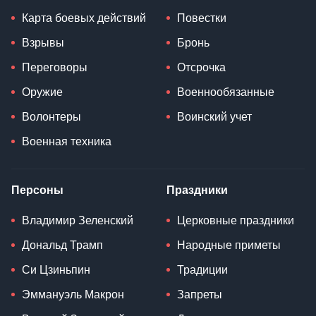
Карта боевых действий
Повестки
Взрывы
Бронь
Переговоры
Отсрочка
Оружие
Военнообязанные
Волонтеры
Воинский учет
Военная техника
Персоны
Праздники
Владимир Зеленский
Церковные праздники
Дональд Трамп
Народные приметы
Си Цзиньпин
Традиции
Эммануэль Макрон
Запреты