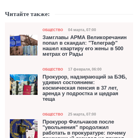
Читайте также:
Категория
Дата публикации
04 марта, 07:00
ОБЩЕСТВО
Замглавы АРМА Великоречанин
попал в скандал: "Телеграф"
нашел квартиру его жены в 500
метрах от Рады
Категория
Дата публикации
17 февраля, 06:00
ОБЩЕСТВО
Прокурор, надзирающий за БЭБ,
удивил состоянием:
космическая пенсия в 37 лет,
аренда у подростка и щедрая
теща
Категория
Дата публикации
25 марта, 07:00
ОБЩЕСТВО
Прокурор Фильчаков после
"увольнения" продолжил
работать в прокуратуре: почему