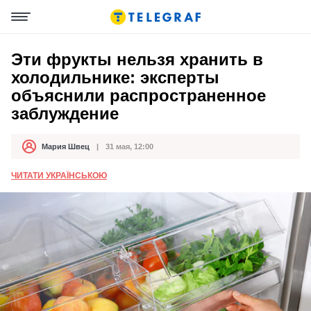
Эти фрукты нельзя хранить в
холодильнике: эксперты
объяснили распространенное
заблуждение
Мария Швец
31 мая, 12:00
Автор
Дата публикации
ЧИТАТИ УКРАЇНСЬКОЮ