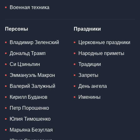
Военная техника
Персоны
Праздники
Владимир Зеленский
Церковные праздники
Дональд Трамп
Народные приметы
Си Цзиньпин
Традиции
Эммануэль Макрон
Запреты
Валерий Залужный
День ангела
Кирилл Буданов
Именины
Петр Порошенко
Юлия Тимошенко
Марьяна Безуглая