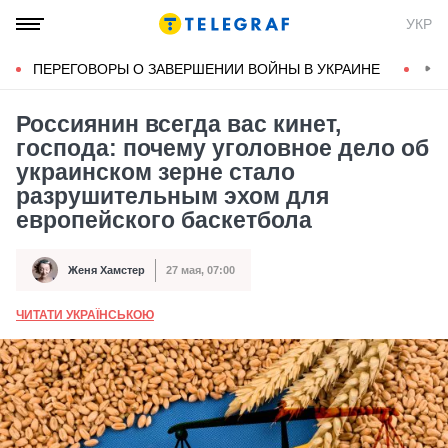
УКР
ПЕРЕГОВОРЫ О ЗАВЕРШЕНИИ ВОЙНЫ В УКРАИНЕ
КОН
Россиянин всегда вас кинет,
господа: почему уголовное дело об
украинском зерне стало
разрушительным эхом для
европейского баскетбола
Женя Хамстер
27 мая, 07:00
Автор
Дата публикации
ЧИТАТИ УКРАЇНСЬКОЮ
А