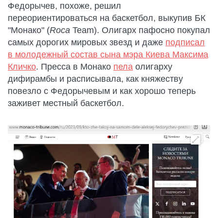
Федорычев, похоже, решил
переориентироваться на баскетбол, выкупив БК
"Монако" (
Roca
Team). Олигарх пафосно покупал
самых дорогих мировых звезд и даже
подписал
в молодежный состав сына мэра Киева Максима
Кличко
. Пресса в Монако
пела
олигарху
дифирамбы и расписывала, как княжеству
повезло с Федорычевым и как хорошо теперь
заживет местный баскетбол.