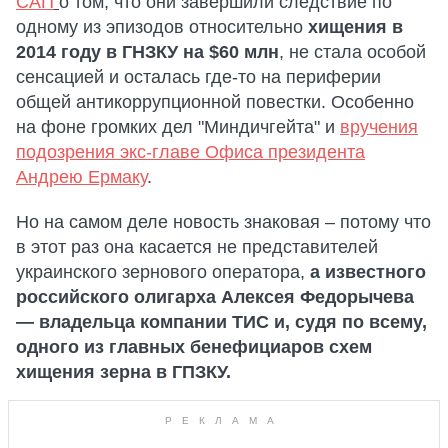
САП
о том, что они завершили следствие по
одному из эпизодов относительно
хищения в
2014 году в ГНЗКУ на $60 млн
, не стала особой
сенсацией и осталась где-то на периферии
общей антикоррупционной повестки. Особенно
на фоне громких дел "Миндичгейта" и
вручения
подозрения экс-главе Офиса президента
Андрею Ермаку
.
Но на самом деле новость знаковая – потому что
в этот раз она касается не представителей
украинского зернового оператора,
а известного
российского олигарха Алексея Федорычева
— владельца компании ТИС и, судя по всему,
одного из главных бенефициаров схем
хищения зерна в ГПЗКУ.