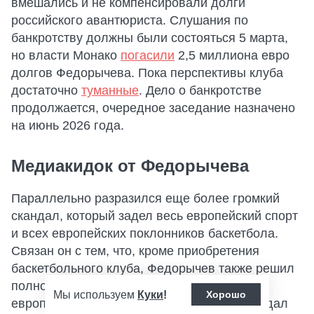
вмешались и не компенсировали долги
российского авантюриста. Слушания по
банкротству должны были состояться 5 марта,
но власти Монако
погасили
2,5 миллиона евро
долгов Федорычева. Пока перспективы клуба
достаточно
туманные
. Дело о банкротстве
продолжается, очередное заседание назначено
на июнь 2026 года.
Медиакидок от Федорычева
Параллельно разразился еще более громкий
скандал, который задел весь европейский спорт
и всех европейских поклонников баскетбола.
Связан он с тем, что, кроме приобретения
баскетбольного клуба, Федорычев также решил
полностью монополизировать трансляции
Мы используем
Куки
!
Хорошо
европейского баскетбола. Для этого он создал