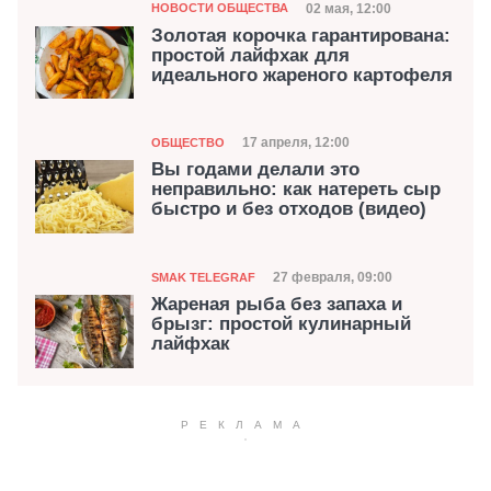
Категория
Дата публикации
02 мая, 12:00
НОВОСТИ ОБЩЕСТВА
Золотая корочка гарантирована:
простой лайфхак для
идеального жареного картофеля
Категория
Дата публикации
17 апреля, 12:00
ОБЩЕСТВО
Вы годами делали это
неправильно: как натереть сыр
быстро и без отходов (видео)
Категория
Дата публикации
27 февраля, 09:00
SMAK TELEGRAF
Жареная рыба без запаха и
брызг: простой кулинарный
лайфхак