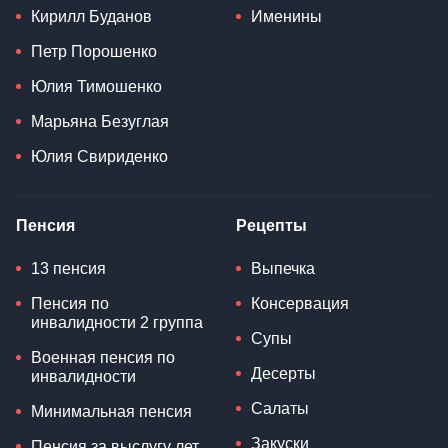
Кирилл Буданов
Именины
Петр Порошенко
Юлия Тимошенко
Марьяна Безуглая
Юлия Свириденко
Пенсия
Рецепты
13 пенсия
Выпечка
Пенсия по
Консервация
инвалидности 2 группа
Супы
Военная пенсия по
Десерты
инвалидности
Салаты
Минимальная пенсия
Закуски
Пенсия за выслугу лет