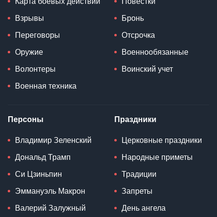
Карта боевых действий
Повестки
Взрывы
Бронь
Переговоры
Отсрочка
Оружие
Военнообязанные
Волонтеры
Воинский учет
Военная техника
Персоны
Праздники
Владимир Зеленский
Церковные праздники
Дональд Трамп
Народные приметы
Си Цзиньпин
Традиции
Эммануэль Макрон
Запреты
Валерий Залужный
День ангела