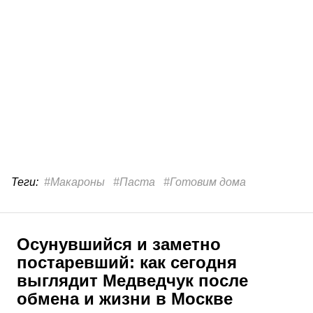
Теги:
#Макароны
#Паста
#Готовим дома