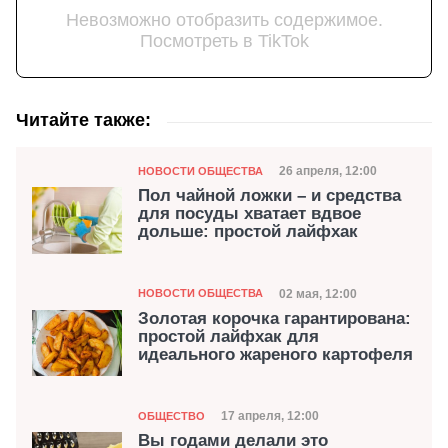
Невозможно отобразить содержимое.
Посмотреть в TikTok
Читайте также:
Категория
Дата публикации
26 апреля, 12:00
НОВОСТИ ОБЩЕСТВА
Пол чайной ложки – и средства
для посуды хватает вдвое
дольше: простой лайфхак
Категория
Дата публикации
02 мая, 12:00
НОВОСТИ ОБЩЕСТВА
Золотая корочка гарантирована:
простой лайфхак для
идеального жареного картофеля
Категория
Дата публикации
17 апреля, 12:00
ОБЩЕСТВО
Вы годами делали это