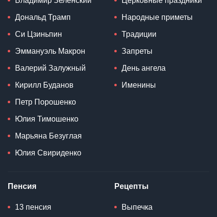
Владимир Зеленский
Церковные праздники
Дональд Трамп
Народные приметы
Си Цзиньпин
Традиции
Эммануэль Макрон
Запреты
Валерий Залужный
День ангела
Кирилл Буданов
Именины
Петр Порошенко
Юлия Тимошенко
Марьяна Безуглая
Юлия Свириденко
Пенсия
Рецепты
13 пенсия
Выпечка