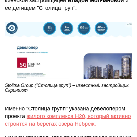
киевской застройщицей
Владой Молчановой
и
ее детищем "Столица груп".
Stolitsa Group ("Столица груп") – известный застройщик.
Скриншот
Именно "Столица групп" указана девелопером
проекта
жилого комплекса H20, который активно
строится на берегах озера Небреж.