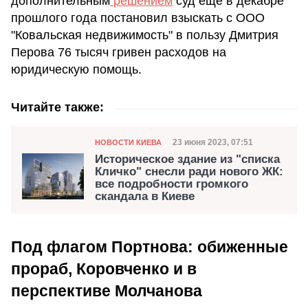
дополнительным
решением
суд еще в декабре
прошлого года постановил взыскать с ООО
"Ковальская недвижимость" в пользу Дмитрия
Перова 76 тысяч гривен расходов на
юридическую помощь.
Читайте также:
Категория
Дата публикации
23 июня 2023, 07:51
НОВОСТИ КИЕВА
Историческое здание из "списка
Кличко" снесли ради нового ЖК:
все подробности громкого
скандала в Киеве
Под флагом Портнова: обиженные
прораб, Коровченко и в
перспективе Молчанова