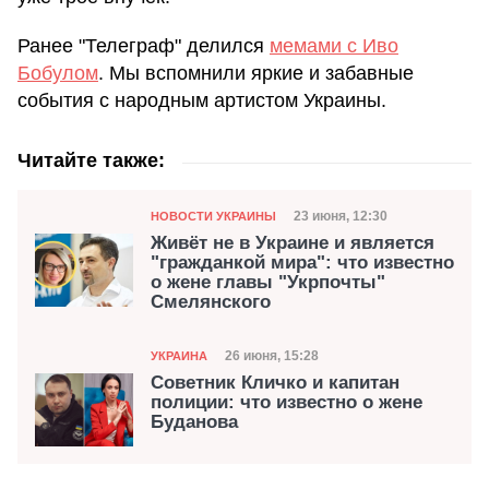
Ранее "Телеграф" делился
мемами с Иво
Бобулом
. Мы вспомнили яркие и забавные
события с народным артистом Украины.
Читайте также:
Категория
Дата публикации
23 июня, 12:30
НОВОСТИ УКРАИНЫ
Живёт не в Украине и является
"гражданкой мира": что известно
о жене главы "Укрпочты"
Смелянского
Категория
Дата публикации
26 июня, 15:28
УКРАИНА
Советник Кличко и капитан
полиции: что известно о жене
Буданова