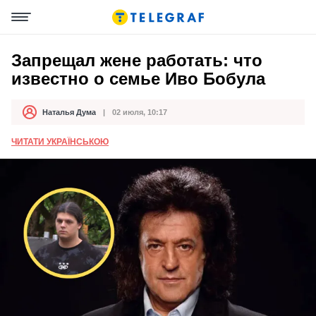
Запрещал жене работать: что
известно о семье Иво Бобула
Наталья Дума
02 июля, 10:17
Автор
Дата публикации
ЧИТАТИ УКРАЇНСЬКОЮ