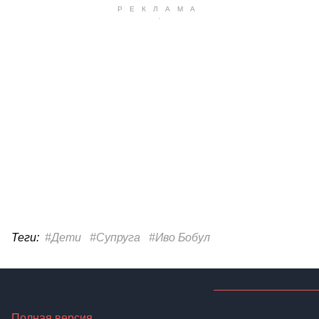
Теги:
#Дети
#Супруга
#Иво Бобул
Полная версия