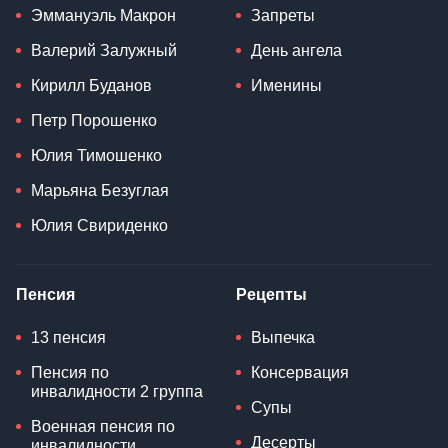
Эммануэль Макрон
Запреты
Валерий Залужный
День ангела
Кирилл Буданов
Именины
Петр Порошенко
Юлия Тимошенко
Марьяна Безуглая
Юлия Свириденко
Пенсия
Рецепты
13 пенсия
Выпечка
Пенсия по
Консервация
инвалидности 2 группа
Супы
Военная пенсия по
Десерты
инвалидности