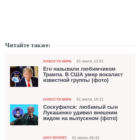
Читайте также:
Категория
Дата публикации
01 июля, 13:51
НОВОСТИ МИРА
Его называли любимчиком
Трампа. В США умер вокалист
известной группы (фото)
Категория
Дата публикации
01 июля, 10:21
НОВОСТИ МИРА
Соскуфился: любимый сын
Лукашенко удивил внешним
видом на выпускном (фото)
Категория
Дата публикации
01 июля, 08:43
ШОУ-БИЗНЕС