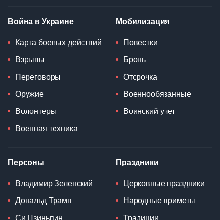
Война в Украине
Мобилизация
Карта боевых действий
Повестки
Взрывы
Бронь
Переговоры
Отсрочка
Оружие
Военнообязанные
Волонтеры
Воинский учет
Военная техника
Персоны
Праздники
Владимир Зеленский
Церковные праздники
Дональд Трамп
Народные приметы
Си Цзиньпин
Традиции