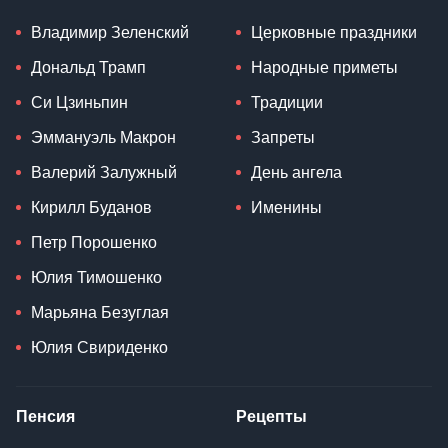
Владимир Зеленский
Церковные праздники
Дональд Трамп
Народные приметы
Си Цзиньпин
Традиции
Эммануэль Макрон
Запреты
Валерий Залужный
День ангела
Кирилл Буданов
Именины
Петр Порошенко
Юлия Тимошенко
Марьяна Безуглая
Юлия Свириденко
Пенсия
Рецепты