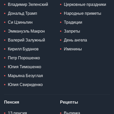
Владимир Зеленский
Церковные праздники
Дональд Трамп
Народные приметы
Си Цзиньпин
Традиции
Эммануэль Макрон
Запреты
Валерий Залужный
День ангела
Кирилл Буданов
Именины
Петр Порошенко
Юлия Тимошенко
Марьяна Безуглая
Юлия Свириденко
Пенсия
Рецепты
13 пенсия
Выпечка