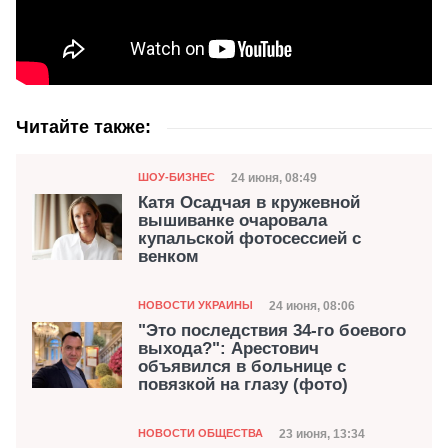
Читайте также:
Категория
Дата публикации
24 июня, 08:49
ШОУ-БИЗНЕС
Катя Осадчая в кружевной
вышиванке очаровала
купальской фотосессией с
венком
Категория
Дата публикации
24 июня, 08:06
НОВОСТИ УКРАИНЫ
"Это последствия 34-го боевого
выхода?": Арестович
объявился в больнице с
повязкой на глазу (фото)
Категория
Дата публикации
23 июня, 13:34
НОВОСТИ ОБЩЕСТВА