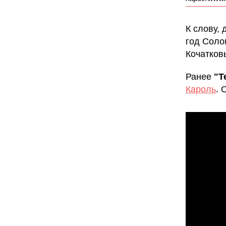
К слову, 
год Соло
Кочатков
Ранее
"Т
Кароль
. 