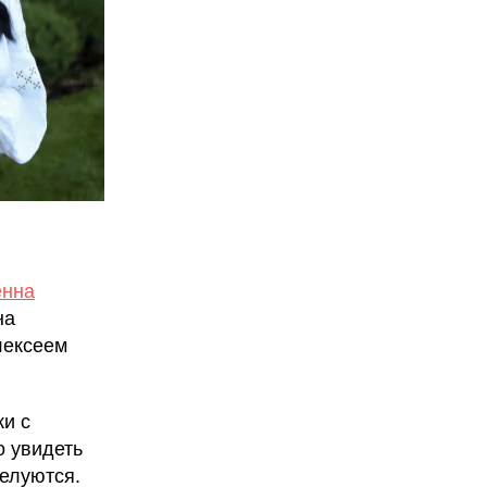
енна
на
лексеем
ки с
о увидеть
целуются.