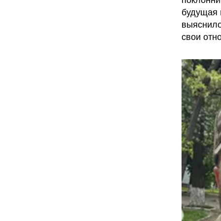
поклонни
будущая 
выяснило
свои отн