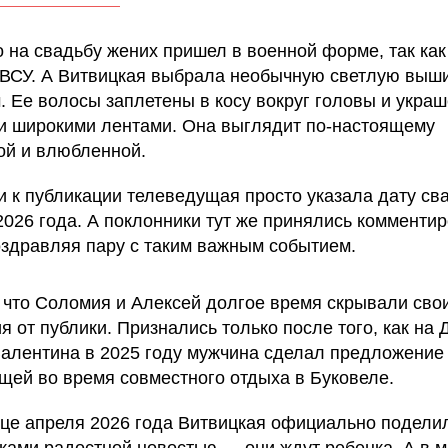
о на свадьбу жених пришел в военной форме, так как
 ВСУ. А Витвицкая выбрала необычную светлую выши
. Ее волосы заплетены в косу вокруг головы и укра
 широкими лентами. Она выглядит по-настоящему
ой и влюбленной.
и к публикации телеведущая просто указала дату с
2026 года. А поклонники тут же принялись комменти
оздравляя пару с таким важным событием.
 что Соломия и Алексей долгое время скрывали сво
 от публики. Признались только после того, как на 
Валентина в 2025 году мужчина сделал предложение
щей во время совместного отдыха в Буковеле.
нце апреля 2026 года Витвицкая официально подели