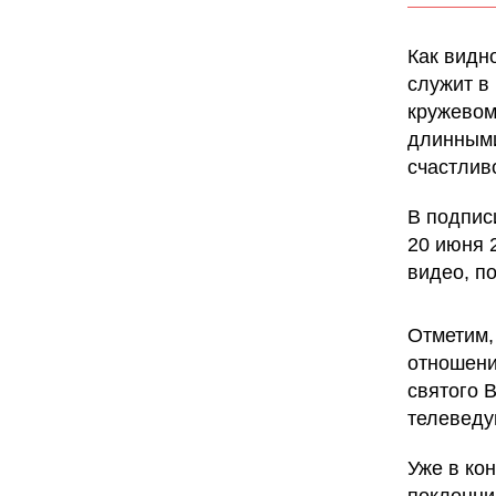
Как видн
служит в
кружевом
длинными
счастлив
В подпис
20 июня 
видео, п
Отметим,
отношения
святого 
телеведу
Уже в ко