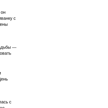
 он
ванку с
шены
вадьбы —
ровать
и
День
лась с