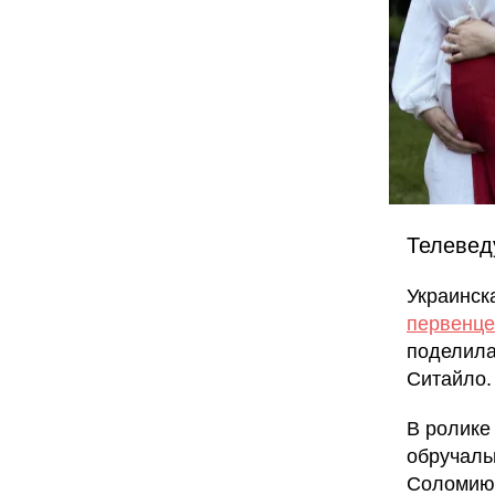
Телевед
Украинск
первенце
поделила
Ситайло.
В ролике
обручаль
Соломию 