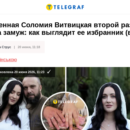
енная Соломия Витвицкая второй ра
замуж: как выглядит ее избранник (
а Струс
20 июня, 11:18
кации
АЇНСЬКОЮ
овлена 20 июня 2026, 11:23