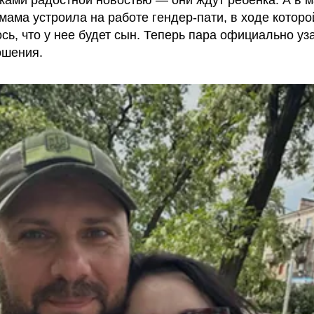
ками радостной новостью — они ждут ребенка. А в 
мама устроила на работе гендер-пати, в ходе которо
сь, что у нее будет сын. Теперь пара официально уз
ошения.