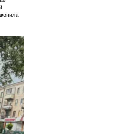
мае
й
аконила