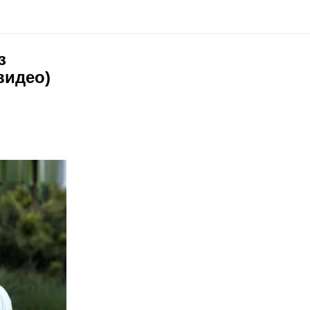
з
видео)