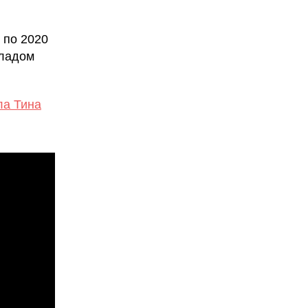
 по 2020
Владом
ла Тина