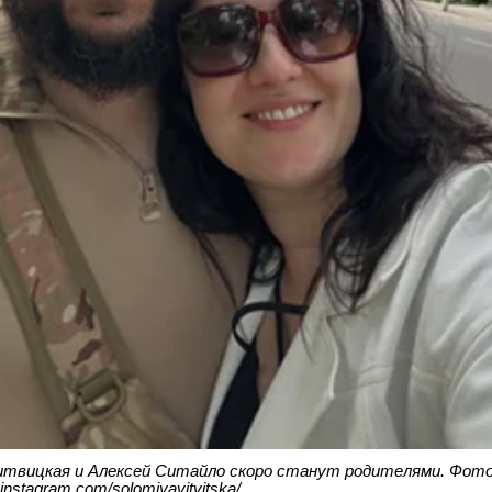
итвицкая и Алексей Ситайло скоро станут родителями. Фото
.instagram.com/solomiyavitvitska/