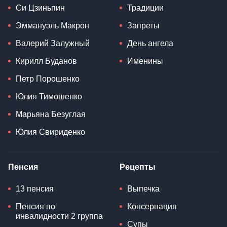
Си Цзиньпин
Традиции
Эммануэль Макрон
Запреты
Валерий Залужный
День ангела
Кирилл Буданов
Именины
Петр Порошенко
Юлия Тимошенко
Марьяна Безуглая
Юлия Свириденко
Пенсия
Рецепты
13 пенсия
Выпечка
Пенсия по
Консервация
инвалидности 2 группа
Супы