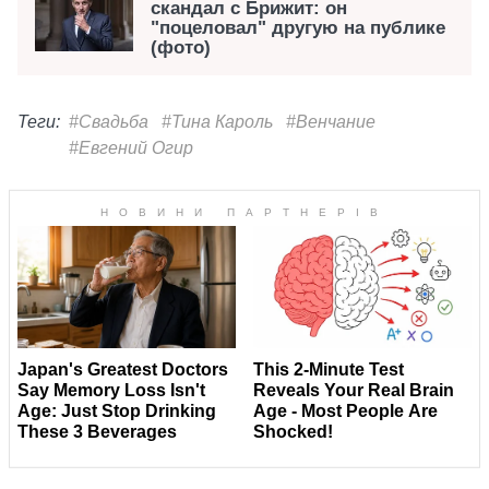
скандал с Брижит: он
"поцеловал" другую на публике
(фото)
Теги:
#Свадьба
#Тина Кароль
#Венчание
#Евгений Огир