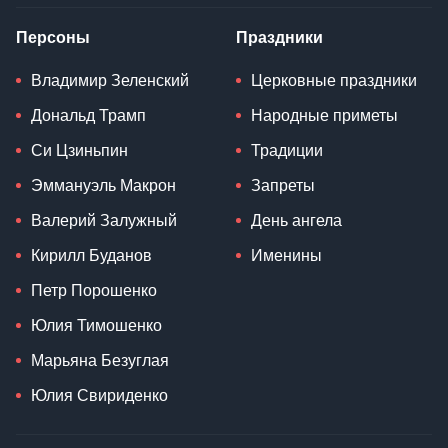
Персоны
Праздники
Владимир Зеленский
Церковные праздники
Дональд Трамп
Народные приметы
Си Цзиньпин
Традиции
Эммануэль Макрон
Запреты
Валерий Залужный
День ангела
Кирилл Буданов
Именины
Петр Порошенко
Юлия Тимошенко
Марьяна Безуглая
Юлия Свириденко