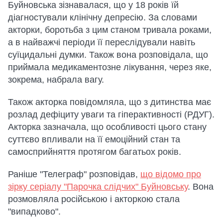
Буйновська зізнавалася, що у 18 років їй
діагностували клінічну депресію. За словами
акторки, боротьба з цим станом тривала роками,
а в найважчі періоди її переслідували навіть
суїцидальні думки. Також вона розповідала, що
приймала медикаментозне лікування, через яке,
зокрема, набрала вагу.
Також акторка повідомляла, що з дитинства має
розлад дефіциту уваги та гіперактивності (РДУГ).
Акторка зазначала, що особливості цього стану
суттєво впливали на її емоційний стан та
самосприйняття протягом багатьох років.
Раніше "Телеграф" розповідав,
що відомо про
зірку серіалу "Парочка слідчих" Буйновську
. Вона
розмовляла російською і акторкою стала
"випадково".