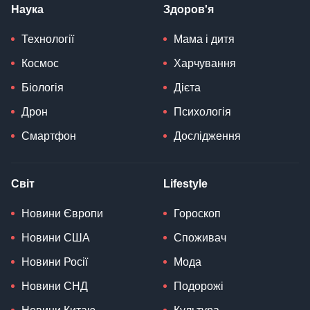
Наука
Здоров'я
Технології
Мама і дитя
Космос
Харчування
Біологія
Дієта
Дрон
Психологія
Смартфон
Дослідження
Світ
Lifestyle
Новини Європи
Гороскоп
Новини США
Споживач
Новини Росії
Мода
Новини СНД
Подорожі