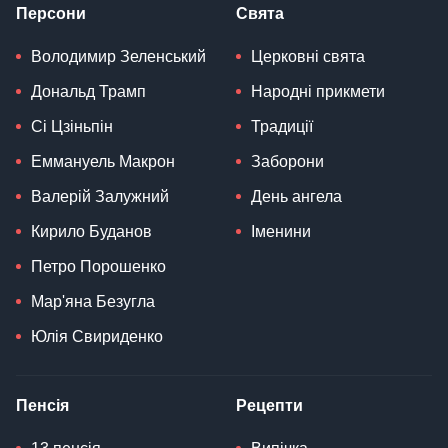
Персони
Свята
Володимир Зеленський
Церковні свята
Дональд Трамп
Народні прикмети
Сі Цзіньпін
Традиції
Еммануель Макрон
Заборони
Валерій Залужний
День ангела
Кирило Буданов
Іменини
Петро Порошенко
Мар'яна Безугла
Юлія Свириденко
Пенсія
Рецепти