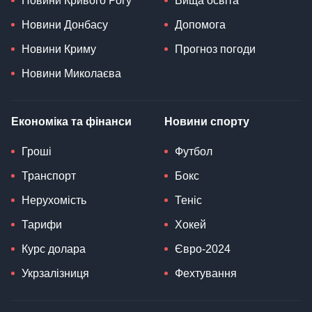
Новини Кривого Рогу
Вища освіта
Новини Донбасу
Допомога
Новини Криму
Прогноз погоди
Новини Миколаєва
Економіка та фінанси
Новини спорту
Гроші
Футбол
Транспорт
Бокс
Нерухомість
Теніс
Тарифи
Хокей
Курс долара
Євро-2024
Укрзалізниця
Фехтування