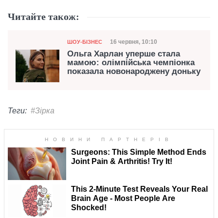
Читайте також:
Категорія
Дата публікації
16 червня, 10:10
ШОУ-БІЗНЕС
Ольга Харлан уперше стала
мамою: олімпійська чемпіонка
показала новонароджену доньку
Теги:
#Зірка