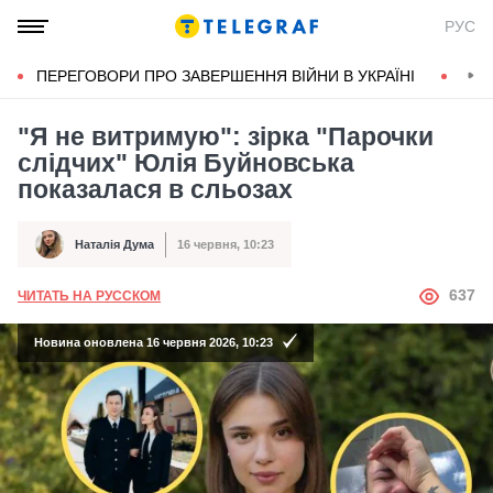
РУС
ПЕРЕГОВОРИ ПРО ЗАВЕРШЕННЯ ВІЙНИ В УКРАЇНІ
КОН
"Я не витримую": зірка "Парочки
слідчих" Юлія Буйновська
показалася в сльозах
Наталія Дума
16 червня, 10:23
Автор
Дата публікації
АВТОР
637
ЧИТАТЬ НА РУССКОМ
Новина оновлена 16 червня 2026, 10:23