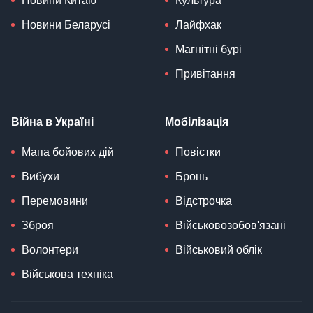
Новини Китаю
Культура
Новини Беларусі
Лайфхак
Магнітні бурі
Привітання
Війна в Україні
Мобілізація
Мапа бойових дій
Повістки
Вибухи
Бронь
Перемовини
Відстрочка
Зброя
Військовозобов'язані
Волонтери
Військовий облік
Військова техніка