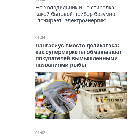
Дата публикации
Не холодильник и не стиралка:
какой бытовой прибор безумно
"пожирает" электроэнергию
Дата публикации
06:34
Пангасиус вместо деликатеса:
как супермаркеты обманывают
покупателей вымышленными
названиями рыбы
Дата публикации
06:02