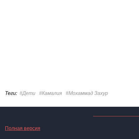
Теги:
#Дети
#Камалия
#Мохаммад Захур
Полная версия