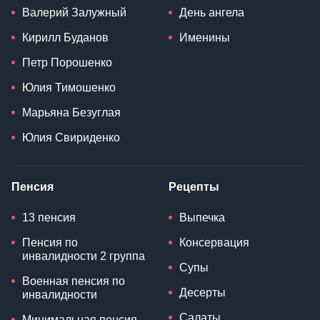
Валерий Залужный
День ангела
Кирилл Буданов
Именины
Петр Порошенко
Юлия Тимошенко
Марьяна Безуглая
Юлия Свириденко
Пенсия
Рецепты
13 пенсия
Выпечка
Пенсия по
Консервация
инвалидности 2 группа
Супы
Военная пенсия по
Десерты
инвалидности
Салаты
Минимальная пенсия