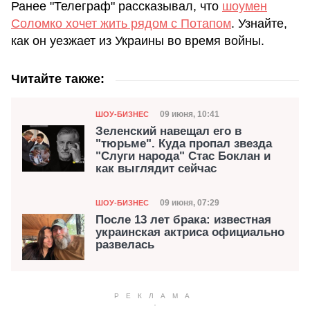
Ранее "Телеграф" рассказывал, что
шоумен
Соломко хочет жить рядом с Потапом
. Узнайте,
как он уезжает из Украины во время войны.
Читайте также:
Категория
Дата публикации
09 июня, 10:41
ШОУ-БИЗНЕС
Зеленский навещал его в
"тюрьме". Куда пропал звезда
"Слуги народа" Стас Боклан и
как выглядит сейчас
Категория
Дата публикации
09 июня, 07:29
ШОУ-БИЗНЕС
После 13 лет брака: известная
украинская актриса официально
развелась