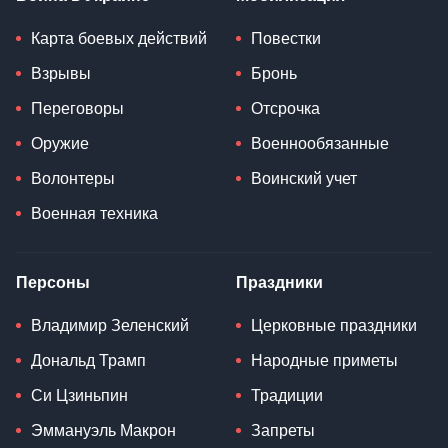
Карта боевых действий
Повестки
Взрывы
Бронь
Переговоры
Отсрочка
Оружие
Военнообязанные
Волонтеры
Воинский учет
Военная техника
Персоны
Праздники
Владимир Зеленский
Церковные праздники
Дональд Трамп
Народные приметы
Си Цзиньпин
Традиции
Эммануэль Макрон
Запреты