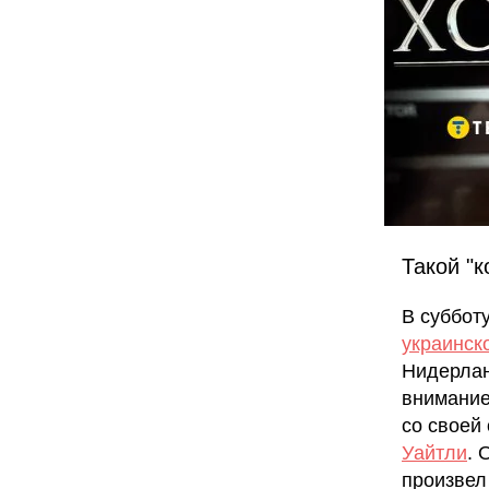
Такой "
В суббот
украинск
Нидерлан
внимание
со своей
Уайтли
. 
произвел