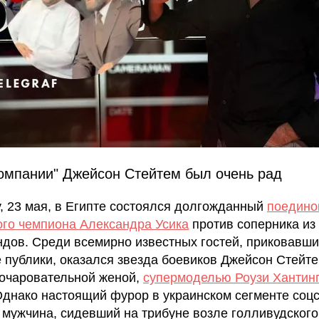
компании" Джейсон Стейтем был очень рад
у, 23 мая, в Египте состоялся долгожданный
поедино
ого чемпиона Александра Усика
против соперника из
дов. Среди всемирно известных гостей, приковавши
 публики, оказался звезда боевиков Джейсон Стейт
 очаровательной женой,
супермоделью Роузи Хантинг
Однако настоящий фурор в украинском сегменте соц
 мужчина, сидевший на трибуне возле голливудского