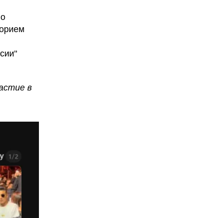
во
горием
сии"
астие в