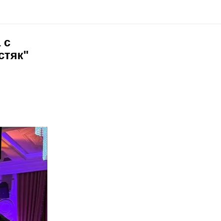
 с
стяк"