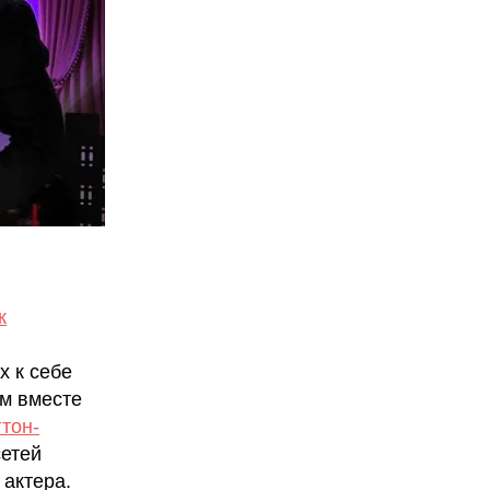
к
х к себе
ем вместе
тон-
сетей
 актера.