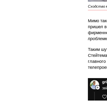
Сходство 
Мимо так
пришел в
фирменно
проблемк
Таким шу
Стейтема
главного
телепрое