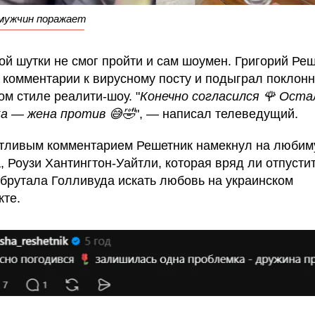
мужчин поражает
ой шутки не смог пройти и сам шоумен. Григорий Ре
 комментарии к вирусному посту и подыграл поклонн
м стиле реалити-шоу. "
Конечно согласился 🌹 Оста
а — жена против 😅🤣
", — написал телеведущий.
тливым комментарием Решетник намекнул на люби
, Роузи Хантингтон-Уайтли, которая вряд ли отпусти
 брутала Голливуда искать любовь на украинском
кте.