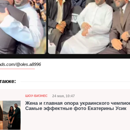
ads.com/@oles.a8996
также:
Категория
Дата публикации
24 мая, 10:47
ШОУ-БИЗНЕС
Жена и главная опора украинского чемпио
Самые эффектные фото Екатерины Усик