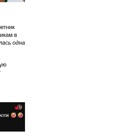
шетник
икам в
лась одна
мую
т