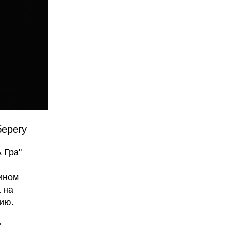
берегу
 Гра"
ином
 на
ию.