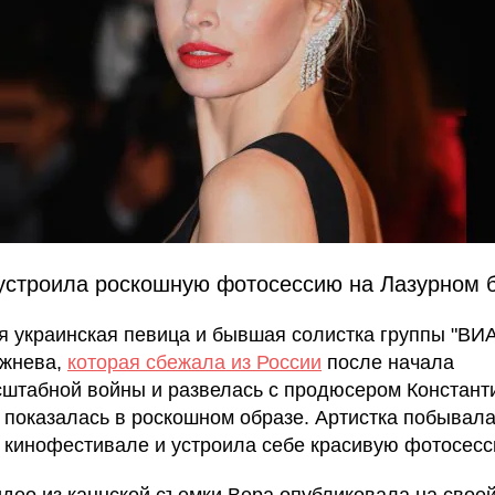
устроила роскошную фотосессию на Лазурном 
я украинская певица и бывшая солистка группы "ВИА
ежнева,
которая сбежала из России
после начала
штабной войны и развелась с продюсером Констант
 показалась в роскошном образе. Артистка побывала
 кинофестивале и устроила себе красивую фотосесс