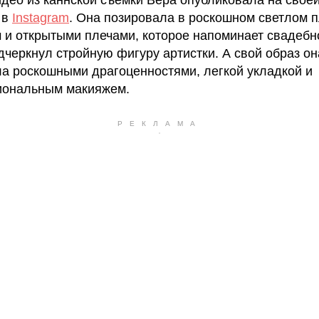
идео из каннской съемки Вера опубликовала на свое
 в
Instagram
. Она позировала в роскошном светлом п
и открытыми плечами, которое напоминает свадебно
дчеркнул стройную фигуру артистки. А свой образ он
а роскошными драгоценностями, легкой укладкой и
иональным макияжем.