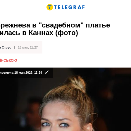
Брежнева в "свадебном" платье
илась в Каннах (фото)
а Струс
18 мая, 11:27
кации
АЇНСЬКОЮ
овлена 18 мая 2026, 11:29