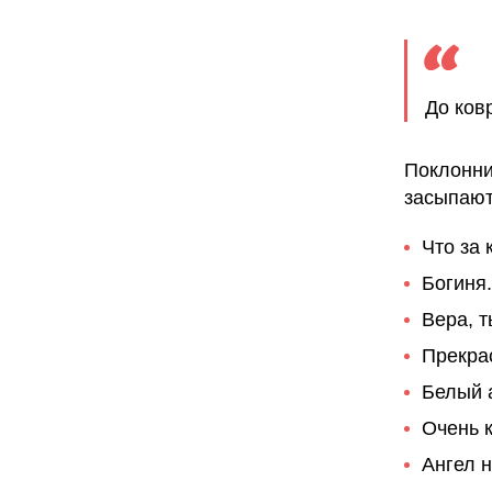
До ков
Поклонни
засыпают
Что за 
Богиня
Вера, т
Прекра
Белый 
Очень 
Ангел н