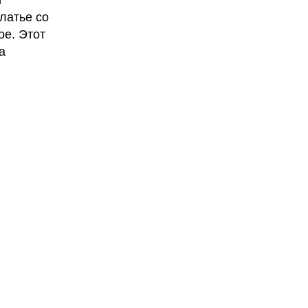
й
латье со
е. Этот
а