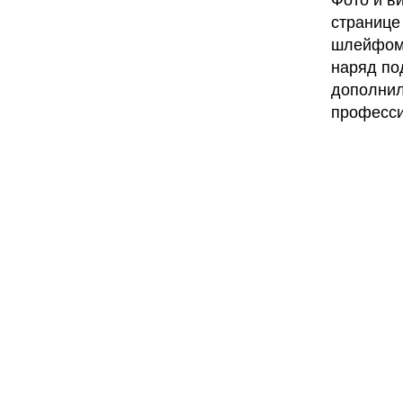
Фото и в
странице
шлейфом 
наряд по
дополнил
професс