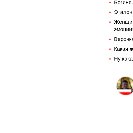
Богиня.
Эталон
Женщин
эмоции
Верочк
Какая ж
Ну кака