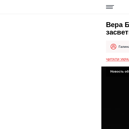
Вера 
засвет
Галин
Автор
Дата публи
ЧИТАТИ УКР
Новость обн