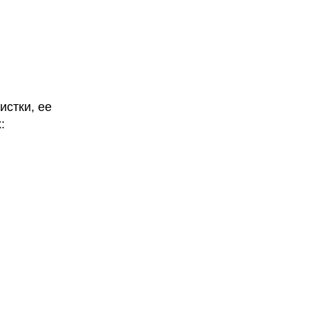
истки, ее
: