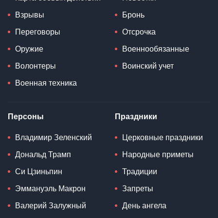
Взрывы
Бронь
Переговоры
Отсрочка
Оружие
Военнообязанные
Волонтеры
Воинский учет
Военная техника
Персоны
Праздники
Владимир Зеленский
Церковные праздники
Дональд Трамп
Народные приметы
Си Цзиньпин
Традиции
Эммануэль Макрон
Запреты
Валерий Залужный
День ангела