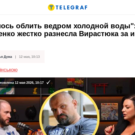
лось облить ведром холодной воды"
нко жестко разнесла Вирастюка за 
ья Дума
12 мая, 10:13
кации
АЇНСЬКОЮ
овлена 12 мая 2026, 10:17