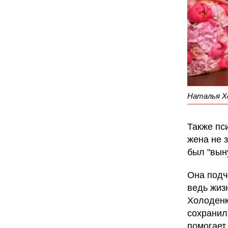
Наталья Хо
Также пс
жена не 
был "вын
Она подч
ведь жиз
Холоденк
сохранил
помогает