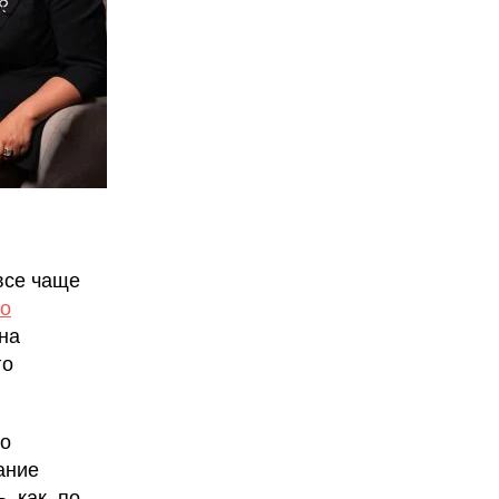
все чаще
 о
на
го
 о
ание
, как, по