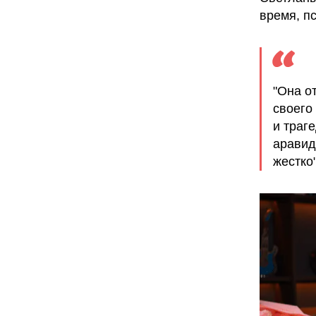
время, п
"Она о
своего
и траг
аравид
жестко