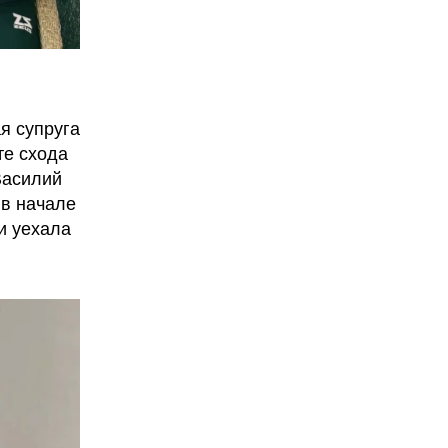
я супруга
те схода
Василий
 в начале
и уехала