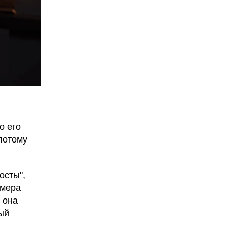
о его
потому
осты",
имера
 она
ый