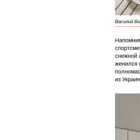
Василий В
Напомним
спортсме
снежной 
женился в
полномас
из Украи