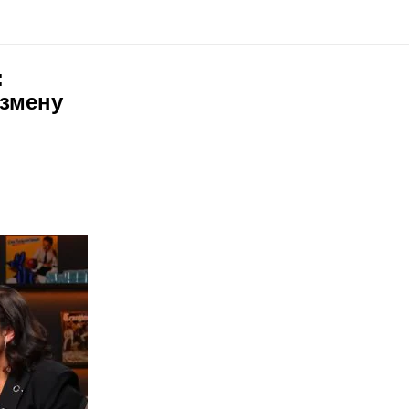
:
измену