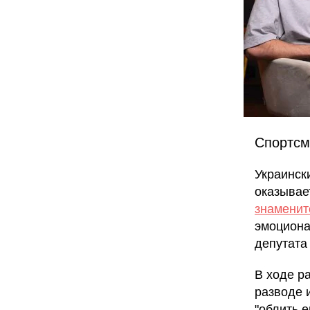
Спортсм
Украинск
оказывае
знаменит
эмоциона
депутата
В ходе р
разводе 
"облить 