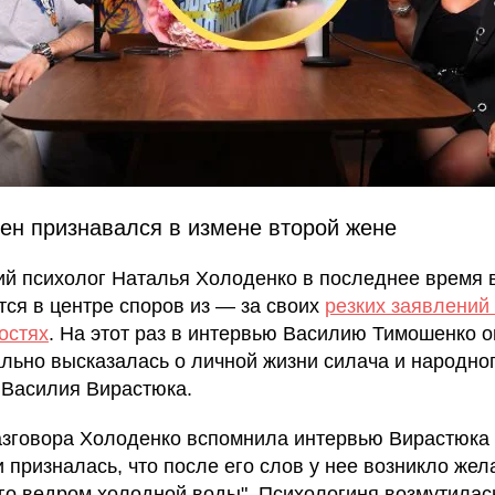
ен признавался в измене второй жене
ий психолог Наталья Холоденко в последнее время 
тся в центре споров из — за своих
резких заявлений
остях
. На этот раз в интервью Василию Тимошенко о
льно высказалась о личной жизни силача и народно
 Василия Вирастюка.
азговора Холоденко вспомнила интервью Вирастюка
и призналась, что после его слов у нее возникло жел
его ведром холодной воды". Психологиня возмутилась