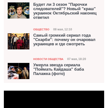
Будет ли 3 сезон "Парочки
следователей"? Новый "краш"
украинок Октябрьский наконец
ответил
Категория
Дата публикации
08 мая, 12:10
ОБЩЕСТВО
Самый громкий сериал года
"Скарби": почему он очаровал
украинцев и где смотреть
Категория
Дата публикации
07 мая, 18:20
НОВОСТИ ОБЩЕСТВА
Умерла звезда сериала
"Поймать Кайдаша" баба
Палажка (фото)