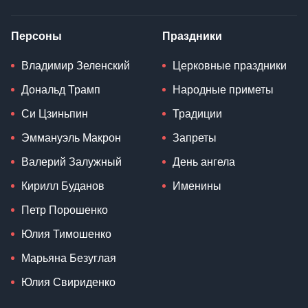
Персоны
Праздники
Владимир Зеленский
Церковные праздники
Дональд Трамп
Народные приметы
Си Цзиньпин
Традиции
Эммануэль Макрон
Запреты
Валерий Залужный
День ангела
Кирилл Буданов
Именины
Петр Порошенко
Юлия Тимошенко
Марьяна Безуглая
Юлия Свириденко