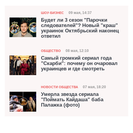
Категория
Дата публикации
09 мая, 14:37
ШОУ-БИЗНЕС
Будет ли 3 сезон "Парочки
следователей"? Новый "краш"
украинок Октябрьский наконец
ответил
Категория
Дата публикации
08 мая, 12:10
ОБЩЕСТВО
Самый громкий сериал года
"Скарби": почему он очаровал
украинцев и где смотреть
Категория
Дата публикации
07 мая, 18:20
НОВОСТИ ОБЩЕСТВА
Умерла звезда сериала
"Поймать Кайдаша" баба
Палажка (фото)