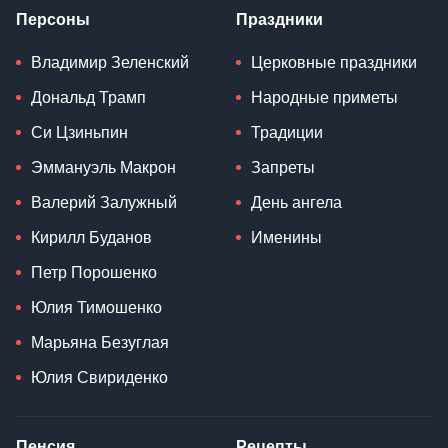
Персоны
Праздники
Владимир Зеленский
Церковные праздники
Дональд Трамп
Народные приметы
Си Цзиньпин
Традиции
Эммануэль Макрон
Запреты
Валерий Залужный
День ангела
Кирилл Буданов
Именины
Петр Порошенко
Юлия Тимошенко
Марьяна Безуглая
Юлия Свириденко
Пенсия
Рецепты