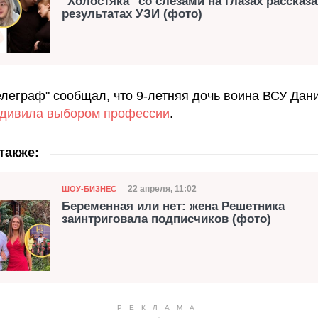
"Холостяка" со слезами на глазах рассказа
результатах УЗИ (фото)
елеграф" сообщал, что 9-летняя дочь воина ВСУ Дан
удивила выбором профессии
.
также:
Категория
Дата публикации
22 апреля, 11:02
ШОУ-БИЗНЕС
Беременная или нет: жена Решетника
заинтриговала подписчиков (фото)