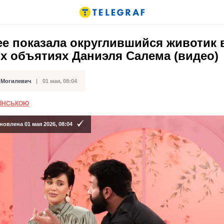
ee показала округлившийся животик 
х объятиях Даниэля Салема (видео)
 Могилевич
01 мая, 08:04
кации
АЇНСЬКОЮ
овлена 01 мая 2026, 08:04