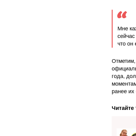
Мне ка
сейчас 
что он 
Отметим,
официаль
года, до
моментами
ранее их
Читайте 