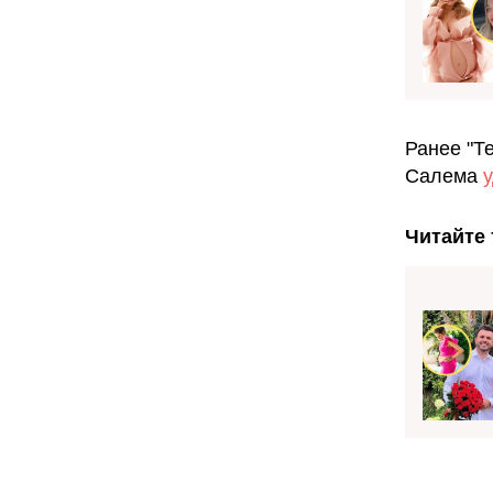
Ранее "Т
Салема
Читайте 