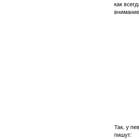
как всег
внимание
Так, у п
пишут: