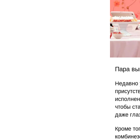
Пара вы
Недавно 
присутст
исполнен
чтобы ста
даже глаз
Кроме то
комбинез