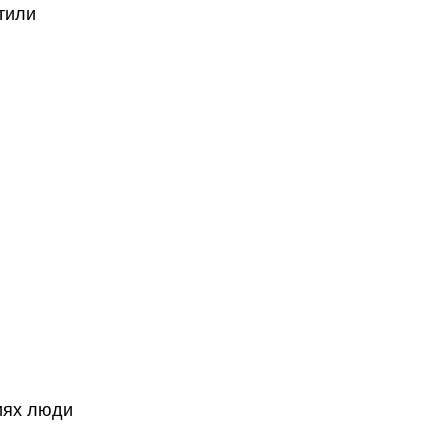
тили
иях люди