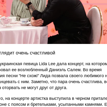
глядит очень счастливой
украинская певица Lida Lee дала концерт, на которо
вовал ее возлюбленный Даниэль Салем. Во время
ия песни "Не схожі" Лида позвала своего любимого н
нцевать с ним. Заметно, что пара очень счастлива, 
 оторвать не могут друг от друга.
го, на концерте артистка выступила в черном притал
оне с поясом и бретельками, усыпанными камнями. Е