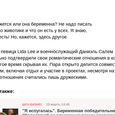
жется или она беременна? Не надо писать
о животике и что он есть у всех. Я знаю,
есть! Но, кажется, здесь другое
 певица Lida Lee и военнослужащий Даниэль Салем
но подтвердили свои романтические отношения в к
лгое время скрывая их. Пара открыто делится совме
, включая отдых и участие в проектах, несмотря на 
 отношения считались лишь дружескими.
также:
Категория
Дата публикации
19 марта, 14:46
ШОУ-БИЗНЕС
"Я испугалась". Беременная победительн