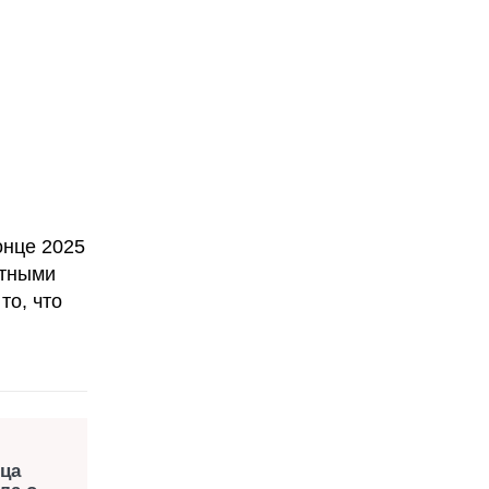
онце 2025
стными
то, что
ица