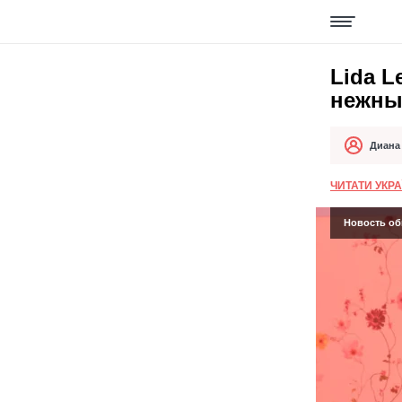
Lida L
нежны
Диана
Автор
Дата публи
ЧИТАТИ УКР
Новость обн