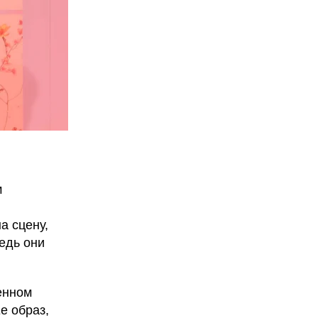
м
а сцену,
ведь они
енном
е образ,