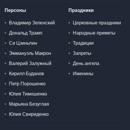
Персоны
Праздники
Владимир Зеленский
Церковные праздники
Дональд Трамп
Народные приметы
Си Цзиньпин
Традиции
Эммануэль Макрон
Запреты
Валерий Залужный
День ангела
Кирилл Буданов
Именины
Петр Порошенко
Юлия Тимошенко
Марьяна Безуглая
Юлия Свириденко