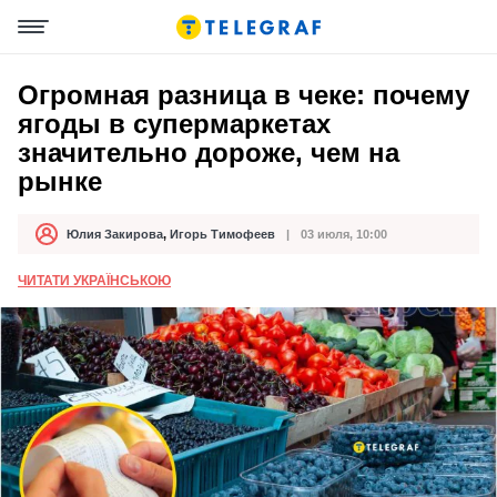
Огромная разница в чеке: почему
ягоды в супермаркетах
значительно дороже, чем на
рынке
Юлия Закирова
,
Игорь Тимофеев
03 июля, 10:00
Автор
Дата публикации
ЧИТАТИ УКРАЇНСЬКОЮ