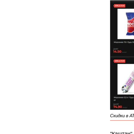
Скидки в А
"Каштан",