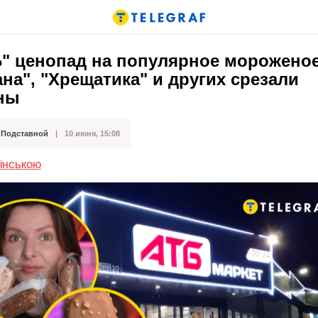
" ценопад на популярное мороженое
на", "Хрещатика" и других срезали
ны
 Подставной
10 июня, 15:08
кации
АЇНСЬКОЮ