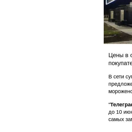
Цены в 
покупат
В сети с
предложе
морожено
"
Телегр
до 10 июн
самых за