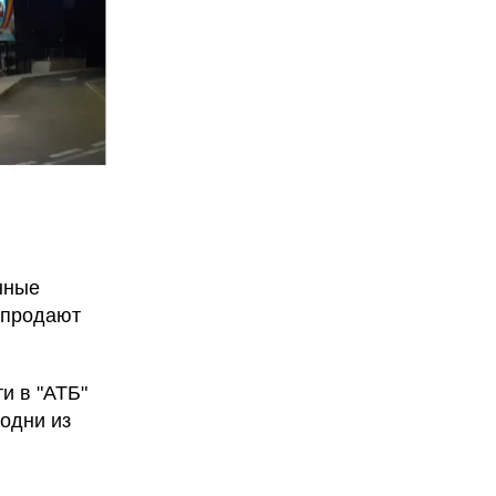
нные
 продают
и в "АТБ"
 одни из