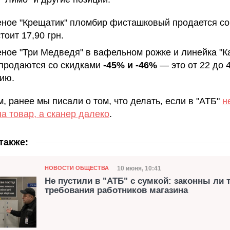
ное "Крещатик" пломбир фисташковый продается со
тоит 17,90 грн.
ное "Три Медведя" в вафельном рожке и линейка "К
 продаются со скидками
-45% и -46%
— это от 22 до 
цию.
, ранее мы писали о том, что делать, если в "АТБ"
н
а товар, а сканер далеко
.
также:
Категория
Дата публикации
10 июня, 10:41
НОВОСТИ ОБЩЕСТВА
Не пустили в "АТБ" с сумкой: законны ли 
требования работников магазина