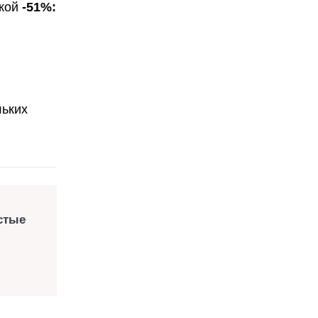
дкой
-51%:
льких
стые