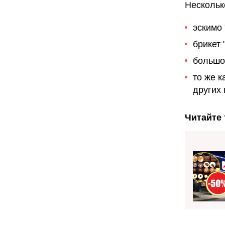
Нескольк
эскимо 
брикет 
большое
то же к
других 
Читайте 