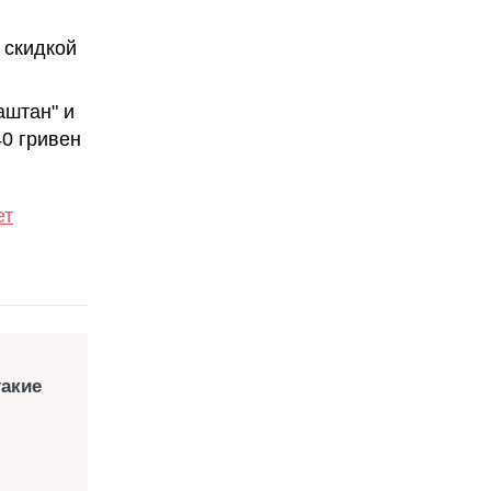
 скидкой
аштан" и
40 гривен
ет
такие