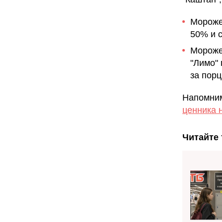
Мороже
50% и с
Мороже
"Лимо"
за пор
Напомним
ценника н
Читайте 