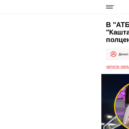
В "АТБ
"Кашта
полце
Денис
Автор
Дата публи
ЧИТАТИ УКР