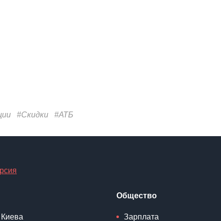
ции
#Скидки
#АТБ
рсия
Общество
 Киева
Зарплата