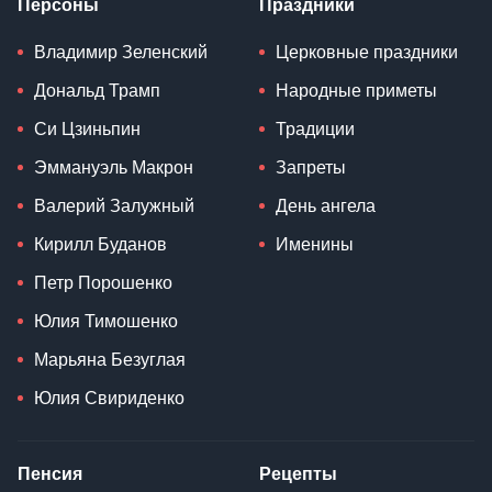
Персоны
Праздники
Владимир Зеленский
Церковные праздники
Дональд Трамп
Народные приметы
Си Цзиньпин
Традиции
Эммануэль Макрон
Запреты
Валерий Залужный
День ангела
Кирилл Буданов
Именины
Петр Порошенко
Юлия Тимошенко
Марьяна Безуглая
Юлия Свириденко
Пенсия
Рецепты