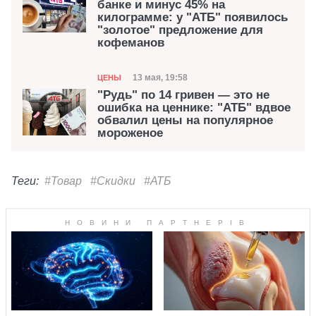
банке и минус 45% на
килограмме: у "АТБ" появилось
"золотое" предложение для
кофеманов
Категория
Дата публикации
13 мая, 19:58
ЦЕНЫ
"Рудь" по 14 гривен — это не
ошибка на ценнике: "АТБ" вдвое
обвалил цены на популярное
мороженое
Теги:
#Товар
#Скидки
#АТБ