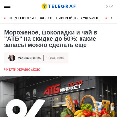
УКР
ПЕРЕГОВОРЫ О ЗАВЕРШЕНИИ ВОЙНЫ В УКРАИНЕ
КОН
Мороженое, шоколадки и чай в
"АТБ" на скидке до 50%: какие
запасы можно сделать еще
Марина Ищенко
16 мая, 09:07
Автор
Дата публикации
ЧИТАТИ УКРАЇНСЬКОЮ
А