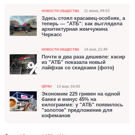
Категория
Дата публикации
11 июня, 09:53
НОВОСТИ ОБЩЕСТВА
Здесь стоял красавец-особняк, а
теперь — "АТБ": как выглядела
архитектурная жемчужина
Черкасс
Категория
Дата публикации
14 мая, 21:49
НОВОСТИ ОБЩЕСТВА
Почти в два раза дешевле: касир
из "АТБ" показала новый
лайфхак со скидками (фото)
Категория
Дата публикации
14 мая, 04:05
ЦЕНЫ
Экономим 225 гривен на одной
банке и минус 45% на
килограмме: у "АТБ" появилось
"золотое" предложение для
кофеманов