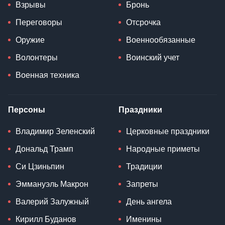
Взрывы
Бронь
Переговоры
Отсрочка
Оружие
Военнообязанные
Волонтеры
Воинский учет
Военная техника
Персоны
Праздники
Владимир Зеленский
Церковные праздники
Дональд Трамп
Народные приметы
Си Цзиньпин
Традиции
Эммануэль Макрон
Запреты
Валерий Залужный
День ангела
Кирилл Буданов
Именины