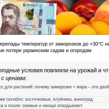
перепады температур от заморозков до +30°C н
ые потери украинским садам и огородам
огодные условия повлияли на урожай и чт
 с ценами:
сс для растений: почему заморозки + жара – это дво
же погибло: косточковые, клубника, виноград
ха и посев: озимые и овощи опаздывают