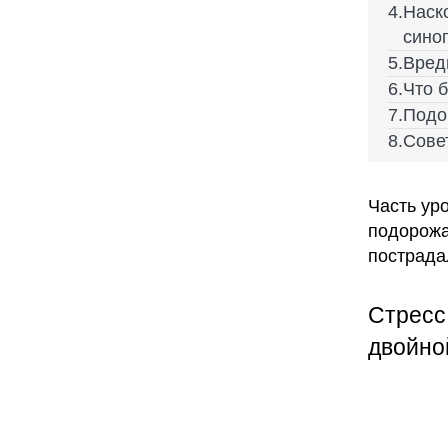
Наск
синоп
Вред
Что 
Подо
Совет
Часть ур
подорожа
пострада
Стресс
двойно