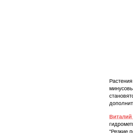
Растения
минусовы
становят
дополнит
Виталий
гидромет
"Резкие 