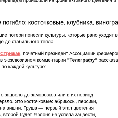
 перепады произошли на фоне активного цветения и
 погибло: косточковые, клубника, виногр
ие потери понесли культуры, которые рано уходят в
ще до стабильного тепла.
 Стрижак
, почетный президент Ассоциации фермеро
 в эксклюзивном комментарии
"Телеграфу"
рассказ
 по каждой культуре:
что зацвело до заморозков или в их период
рзло. Это косточковые: абрикосы, персики,
на вишни. Груша — первый этап цветения
, второй будет. Яблоня не успела зацвести,