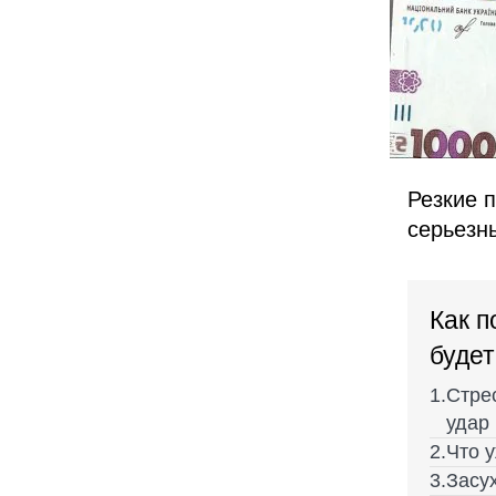
Резкие 
серьезн
Как п
будет
Стре
удар
Что у
Засу