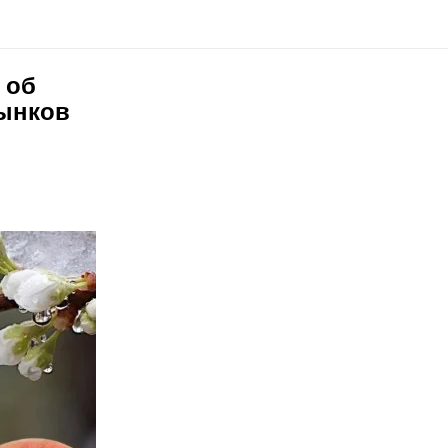
 об
рынков