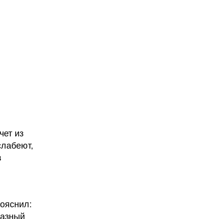
чет из
слабеют,
в
ояснил:
разный