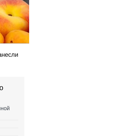
анесли
о
йной