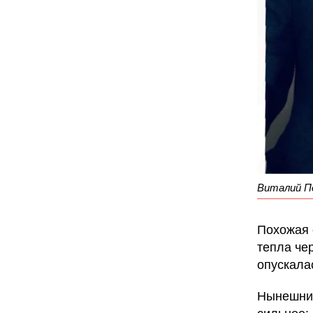
Виталий П
Похожая 
тепла че
опускала
Нынешний