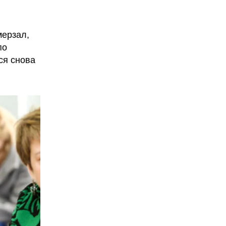
мерзал,
по
ся снова