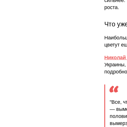
сильнее:
роста.
Что уже
Наибольш
цветут е
Николай
Украины,
подробно
"Все, 
— выме
полови
вымерз