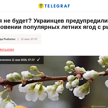
я не будет? Украинцев предупредили
новении популярных летних ягод с 
да Рыбалко
11 мая, 07:37
кации
АЇНСЬКОЮ
овлена 11 мая 2026, 07:37