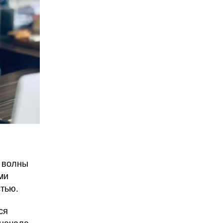
е волны
ми
тью.
ся