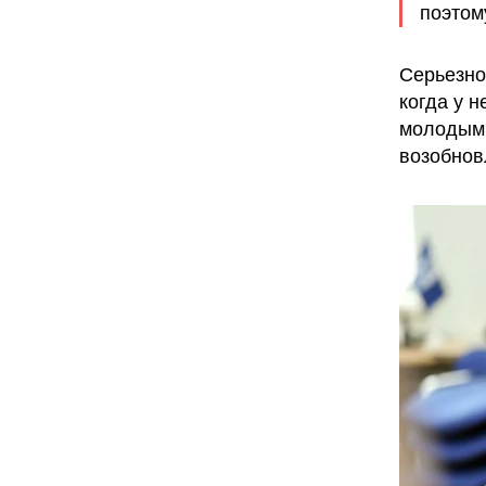
поэтому
Серьезно
когда у н
молодым 
возобнов