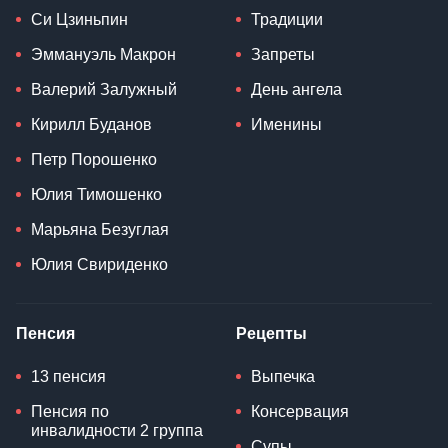
Си Цзиньпин
Традиции
Эммануэль Макрон
Запреты
Валерий Залужный
День ангела
Кирилл Буданов
Именины
Петр Порошенко
Юлия Тимошенко
Марьяна Безуглая
Юлия Свириденко
Пенсия
Рецепты
13 пенсия
Выпечка
Пенсия по
Консервация
инвалидности 2 группа
Супы