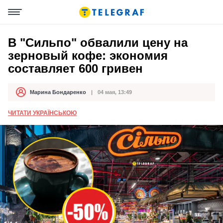
В "Сильпо" обвалили цену на
зерновый кофе: экономия
составляет 600 гривен
Марина Бондаренко
04 мая, 13:49
Автор
Дата публикации
ЧИТАТИ УКРАЇНСЬКОЮ