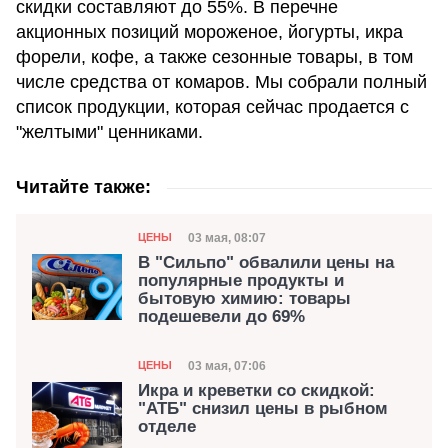
скидки составляют до 55%. В перечне
акционных позиций мороженое, йогурты, икра
форели, кофе, а также сезонные товары, в том
числе средства от комаров. Мы собрали полный
список продукции, которая сейчас продается с
"желтыми" ценниками.
Читайте также:
Категория
Дата публикации
03 мая, 08:07
ЦЕНЫ
В "Сильпо" обвалили цены на
популярные продукты и
бытовую химию: товары
подешевели до 69%
Категория
Дата публикации
03 мая, 07:06
ЦЕНЫ
Икра и креветки со скидкой:
"АТБ" снизил цены в рыбном
отделе