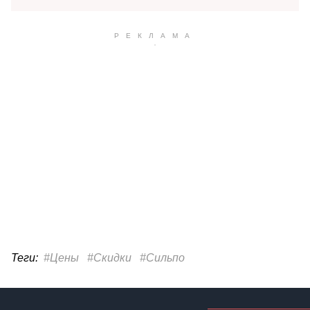
Теги:
#Цены
#Скидки
#Сильпо