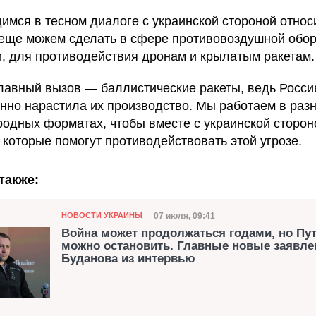
имся в тесном диалоге с украинской стороной относ
о еще можем сделать в сфере противовоздушной обор
и, для противодействия дронам и крылатым ракетам.
лавный вызов — баллистические ракеты, ведь Росси
нно нарастила их производство. Мы работаем в раз
одных форматах, чтобы вместе с украинской сторон
 которые помогут противодействовать этой угрозе.
также:
Категория
Дата публикации
07 июля, 09:41
НОВОСТИ УКРАИНЫ
Война может продолжаться годами, но Пу
можно остановить. Главные новые заявле
Буданова из интервью