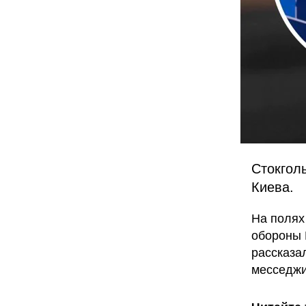
Стокгол
Киева.
На полях
обороны
рассказал
месседжи