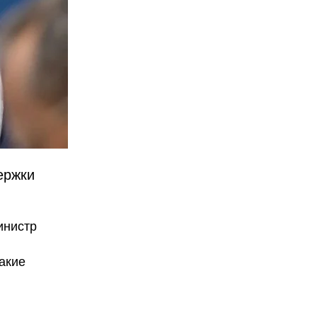
ержки
инистр
какие