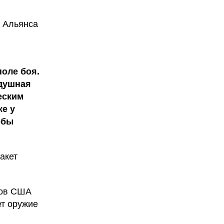
и Альянса
оле боя.
здушная
еским
же у
обы
акет
ров США
ет оружие