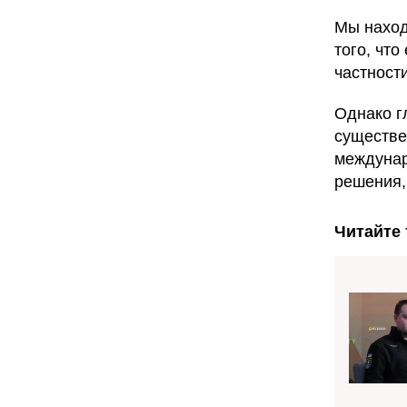
Мы наход
того, чт
частност
Однако г
существе
междунар
решения,
Читайте 