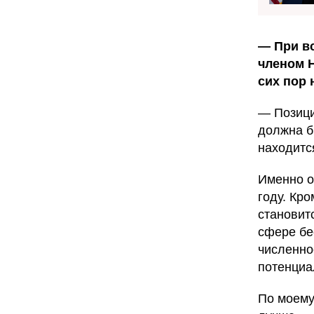
—
При в
членом Н
сих пор 
— Позици
должна б
находитс
Именно о
году. Кр
становит
сфере бе
численно
потенциа
По моему