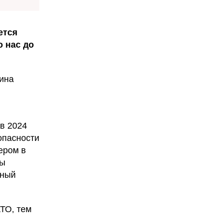
ется
о нас до
ина
в 2024
опасности
ером в
лы
нный
ТО, тем