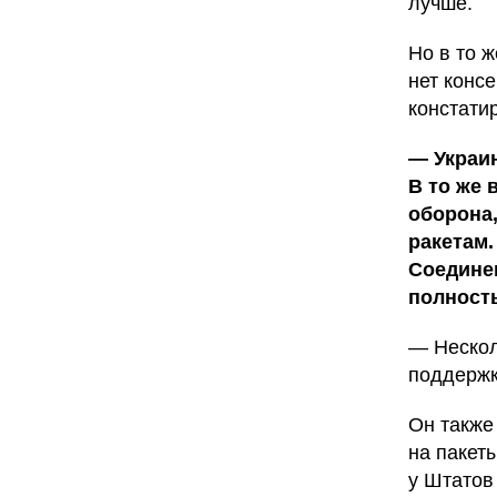
лучше.
Но в то 
нет консе
констати
— Украин
В то же 
оборона
ракетам.
Соедине
полность
— Нескол
поддержк
Он также
на пакет
у Штатов