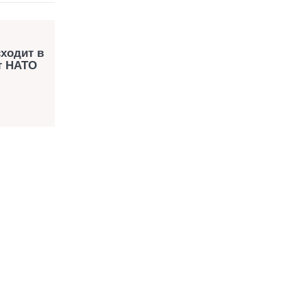
сходит в
т НАТО