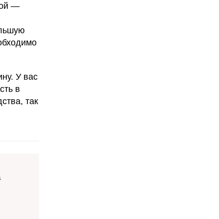
гой —
ольшую
еобходимо
ну. У вас
сть в
ства, так
а