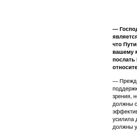
—
Госпо
является
что Пути
вашему м
послать 
относит
— Прежде
поддержк
зрения, 
должны с
эффектив
усилила 
должны у