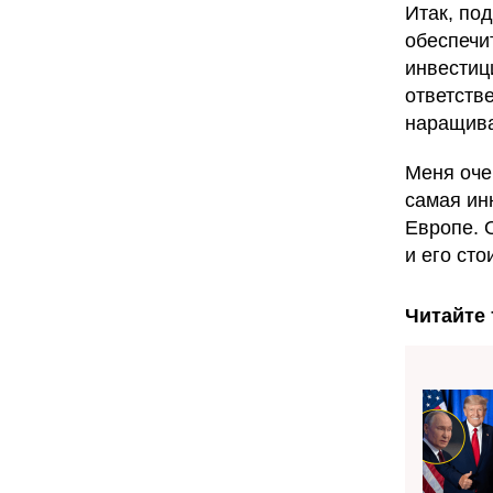
Итак, по
обеспечи
инвестиц
ответств
наращива
Меня очен
самая ин
Европе. 
и его сто
Читайте 