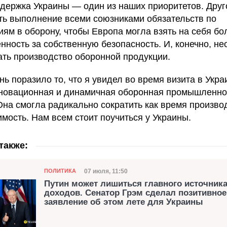
ддержка Украины — один из наших приоритетов. Дру
ть выполнение всеми союзниками обязательств по
иям в оборону, чтобы Европа могла взять на себя б
енность за собственную безопасность. И, конечно, н
ть производство оборонной продукции.
ь поразило то, что я увидел во время визита в Украи
новационная и динамичная оборонная промышленно
Она смогла радикально сократить как время производ
имость. Нам всем стоит поучиться у Украины.
также:
Категория
Дата публикации
07 июля, 11:50
ПОЛИТИКА
Путин может лишиться главного источник
доходов. Сенатор Грэм сделал позитивное
заявление об этом лете для Украины