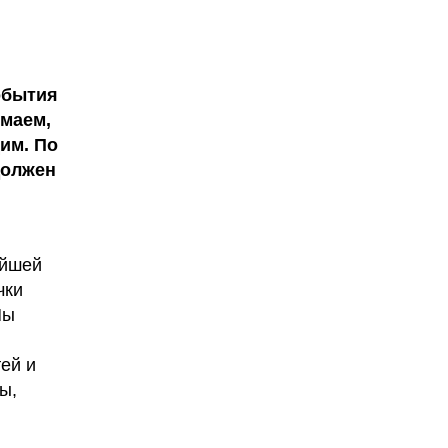
обытия
имаем,
им. По
должен
ейшей
чки
Мы
ей и
ы,