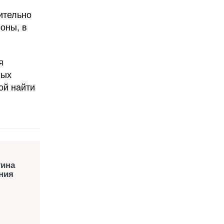
ительно
оны, в
я
ных
ой найти
тина
ния