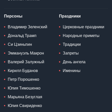
Персоны
Праздники
Владимир Зеленский
Церковные праздники
Дональд Трамп
Народные приметы
Си Цзиньпин
Традиции
Эммануэль Макрон
Запреты
Валерий Залужный
День ангела
Кирилл Буданов
Именины
Петр Порошенко
Юлия Тимошенко
Марьяна Безуглая
Юлия Свириденко