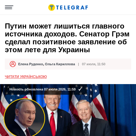
Путин может лишиться главного
источника доходов. Сенатор Грэм
сделал позитивное заявление об
этом лете для Украины
Елена Руденко
,
Ольга Кириллова
07 июля, 11:50
Автор
Дата публикации
ЧИТАТИ УКРАЇНСЬКОЮ
Новость обновлена 07 июля 2026, 11:59