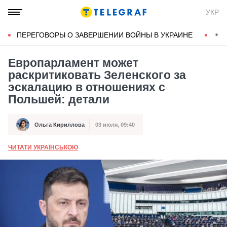
УКР
ПЕРЕГОВОРЫ О ЗАВЕРШЕНИИ ВОЙНЫ В УКРАИНЕ
КОН
Европарламент может
раскритиковать Зеленского за
эскалацию в отношениях с
Польшей: детали
Ольга Кириллова
03 июля, 09:40
Автор
Дата публикации
ЧИТАТИ УКРАЇНСЬКОЮ
А