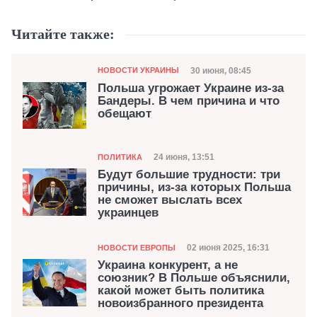
Читайте также:
Категория
Дата публикации
30 июня, 08:45
НОВОСТИ УКРАИНЫ
Польша угрожает Украине из-за
Бандеры. В чем причина и что
обещают
Категория
Дата публикации
24 июня, 13:51
ПОЛИТИКА
Будут большие трудности: три
причины, из-за которых Польша
не сможет выслать всех
украинцев
Категория
Дата публикации
02 июня 2025, 16:31
НОВОСТИ ЕВРОПЫ
Украина конкурент, а не
союзник? В Польше объяснили,
какой может быть политика
новоизбранного президента