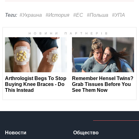
Теги:
#Украина
#История
#ЕС
#Польша
#УПА
Новости
Общество