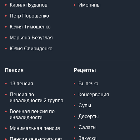
Кирилл Буданов
Именины
Петр Порошенко
Юлия Тимошенко
Марьяна Безуглая
Юлия Свириденко
Пенсия
Рецепты
13 пенсия
Выпечка
Пенсия по
Консервация
инвалидности 2 группа
Супы
Военная пенсия по
Десерты
инвалидности
Салаты
Минимальная пенсия
Закуски
Пенсия за выслугу лет