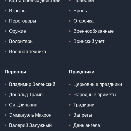
Карта боевых действий
Повестки
Взрывы
Бронь
Переговоры
Отсрочка
Оружие
Военнообязанные
Волонтеры
Воинский учет
Военная техника
Персоны
Праздники
Владимир Зеленский
Церковные праздники
Дональд Трамп
Народные приметы
Си Цзиньпин
Традиции
Эммануэль Макрон
Запреты
Валерий Залужный
День ангела