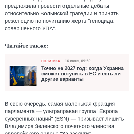
предложила провести отдельные дебаты
относительно Волынской трагедии и принять
резолюцию по почитанию жертв "геноцида,
совершенного УПА".
Читайте также:
Категория
Дата публикации
16 июня, 09:50
ПОЛИТИКА
Точно не 2027 год: когда Украина
сможет вступить в ЕС и есть ли
другие варианты
В свою очередь, самая маленькая фракция
парламента — ультраправая группа "Европа
суверенных наций" (ESN) — призывает лишить
Владимира Зеленского почетного членства
европейского ордена "За заслуги".