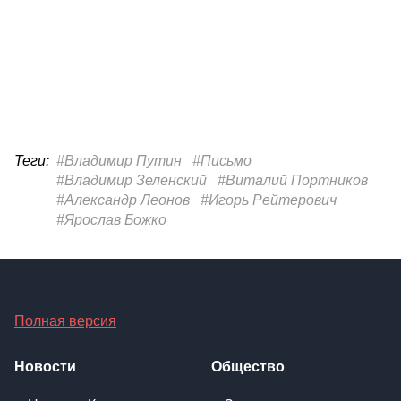
Теги:
#Владимир Путин
#Письмо
#Владимир Зеленский
#Виталий Портников
#Александр Леонов
#Игорь Рейтерович
#Ярослав Божко
Полная версия
Новости
Общество