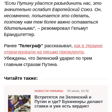
"Если Путину удастся разъединить нас, это
значительно ослабит Европейский Союз. Он,
несомненно, попытается это сделать,
поэтому нам тем более важно оставаться
бдительными
", – резюмировал Гельмут
Брандштеттер.
Ранее "
Телеграф"
рассказывал,
как в Украине
отреагировали на письмо президента
.
Убеждены, что Зеленский ударил по трем
главным страхам Путина.
Читайте также:
Категория
Дата публикации
05 июня, 10:38
НОВОСТИ УКРАИНЫ
Встретятся ли Зеленский и
Путин и где? Букмекеры делают
ставки и уже есть вердикт