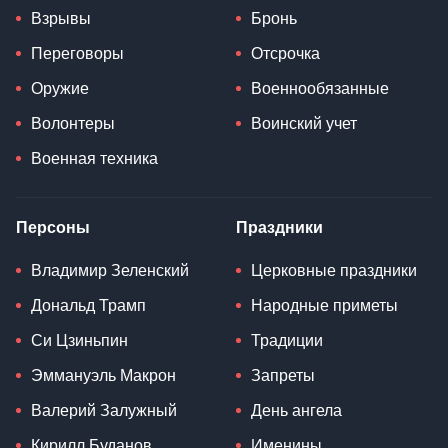
Взрывы
Бронь
Переговоры
Отсрочка
Оружие
Военнообязанные
Волонтеры
Воинский учет
Военная техника
Персоны
Праздники
Владимир Зеленский
Церковные праздники
Дональд Трамп
Народные приметы
Си Цзиньпин
Традиции
Эммануэль Макрон
Запреты
Валерий Залужный
День ангела
Кирилл Буданов
Именины