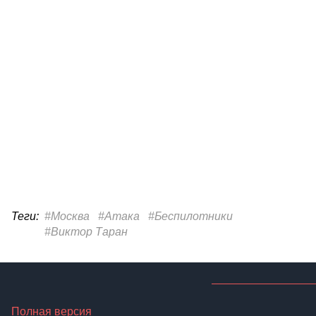
Теги:
#Москва
#Атака
#Беспилотники
#Виктор Таран
Полная версия