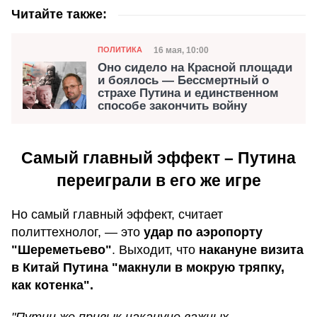
Читайте также:
Категория
Дата публикации
16 мая, 10:00
ПОЛИТИКА
Оно сидело на Красной площади
и боялось — Бессмертный о
страхе Путина и единственном
способе закончить войну
Самый главный эффект – Путина
переиграли в его же игре
Но самый главный эффект, считает
политтехнолог, — это
удар по аэропорту
"Шереметьево"
. Выходит, что
накануне визита
в Китай Путина "макнули в мокрую тряпку,
как котенка".
"Путин же привык накануне важных