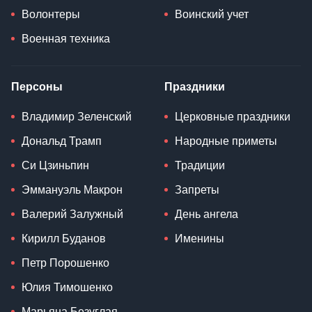
Волонтеры
Воинский учет
Военная техника
Персоны
Праздники
Владимир Зеленский
Церковные праздники
Дональд Трамп
Народные приметы
Си Цзиньпин
Традиции
Эммануэль Макрон
Запреты
Валерий Залужный
День ангела
Кирилл Буданов
Именины
Петр Порошенко
Юлия Тимошенко
Марьяна Безуглая