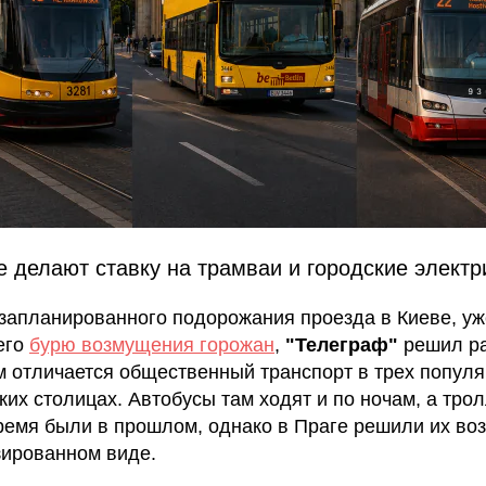
е делают ставку на трамваи и городские электр
запланированного подорожания проезда в Киеве, уж
его
бурю возмущения горожан
,
"Телеграф"
решил ра
ем отличается общественный транспорт в трех попул
ких столицах. Автобусы там ходят и по ночам, а тро
ремя были в прошлом, однако в Праге решили их воз
ированном виде.