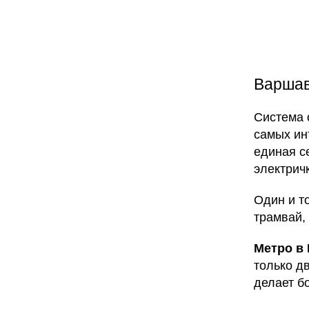
Варша
Система 
самых ин
единая се
электрич
Один и то
трамвай,
Метро в
только д
делает б