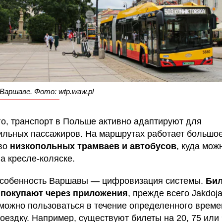
Варшаве. Фото: wtp.waw.pl
го, транспорт в Польше активно адаптируют для
льных пассажиров. На маршрутах работает большо
во
низкопольных трамваев и автобусов
, куда мож
а кресле-коляске.
собенность Варшавы — цифровизация системы.
Би
 покупают через приложения
, прежде всего Jakdoj
можно пользоваться в течение определенного времен
оездку. Например, существуют билеты на 20, 75 или 