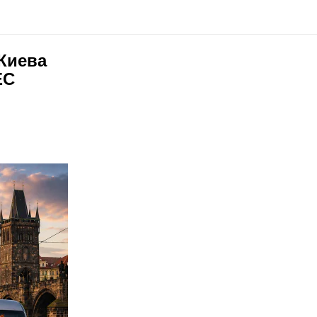
 Киева
ЕС