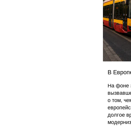
В Европ
На фоне 
вызвавш
о том, ч
европейс
долгое в
модерниз