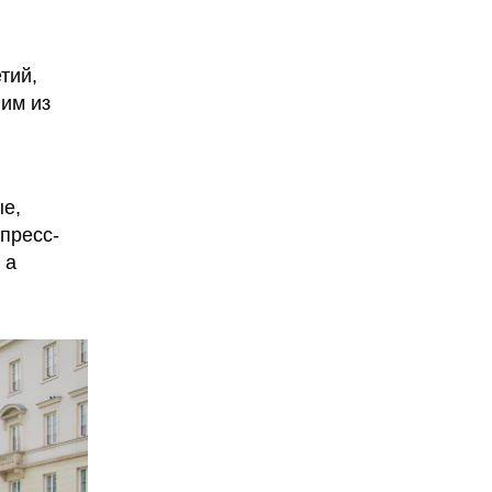
тий,
ним из
ые,
пресс-
 а