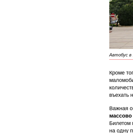
Автобус в 
Кроме то
маломоби
количест
въехать н
Важная о
массово
Билетом 
на одну п