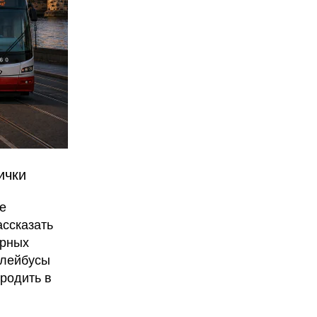
ички
е
ссказать
ярных
ллейбусы
родить в