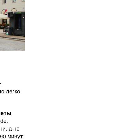
е
но легко
леты
ade.
и, а не
90 минут.