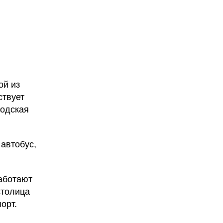
ой из
ствует
родская
 автобус,
работают
столица
орт.