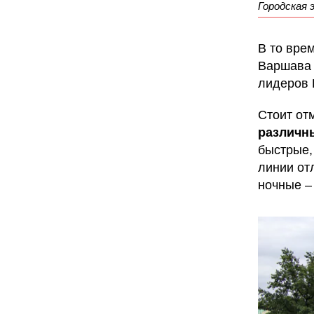
Городская 
В то вре
Варшава 
лидеров 
Стоит от
различн
быстрые,
линии от
ночные –