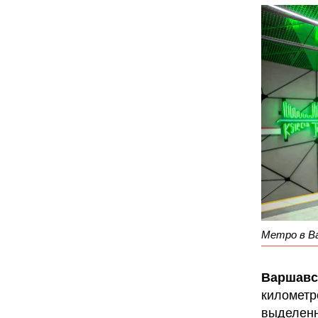
Метро в Ва
Варшавс
километр
выделенн