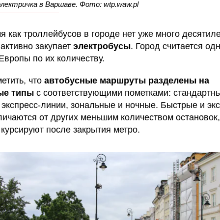
электричка в Варшаве. Фото: wtp.waw.pl
мя как троллейбусов в городе нет уже много десятиле
активно закупает
электробусы
. Город считается од
Европы по их количеству.
метить, что
автобусные маршруты разделены на
ые типы
с соответствующими пометками: стандартн
 экспресс-линии, зональные и ночные. Быстрые и экс
личаются от других меньшим количеством остановок,
 курсируют после закрытия метро.