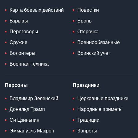
Карта боевых действий
Повестки
Взрывы
Бронь
Переговоры
Отсрочка
Оружие
Военнообязанные
Волонтеры
Воинский учет
Военная техника
Персоны
Праздники
Владимир Зеленский
Церковные праздники
Дональд Трамп
Народные приметы
Си Цзиньпин
Традиции
Эммануэль Макрон
Запреты