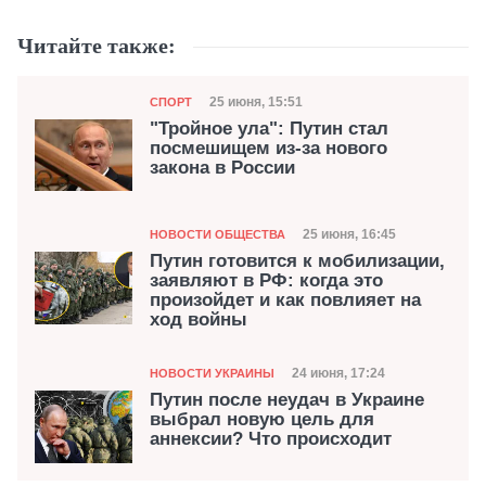
Читайте также:
Категория
Дата публикации
25 июня, 15:51
СПОРТ
"Тройное ула": Путин стал
посмешищем из-за нового
закона в России
Категория
Дата публикации
25 июня, 16:45
НОВОСТИ ОБЩЕСТВА
Путин готовится к мобилизации,
заявляют в РФ: когда это
произойдет и как повлияет на
ход войны
Категория
Дата публикации
24 июня, 17:24
НОВОСТИ УКРАИНЫ
Путин после неудач в Украине
выбрал новую цель для
аннексии? Что происходит