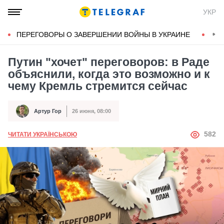
УКР
ПЕРЕГОВОРЫ О ЗАВЕРШЕНИИ ВОЙНЫ В УКРАИНЕ
КОН
Путин "хочет" переговоров: в Раде
объяснили, когда это возможно и к
чему Кремль стремится сейчас
Артур Гор
26 июня, 08:00
Автор
Дата публикации
АВТОР
582
ЧИТАТИ УКРАЇНСЬКОЮ