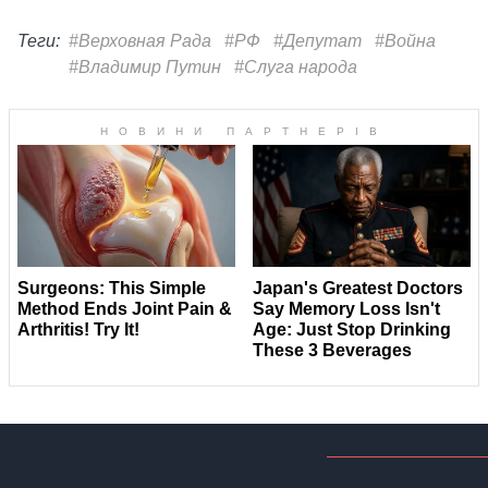
Теги:
#Верховная Рада
#РФ
#Депутат
#Война
#Владимир Путин
#Слуга народа