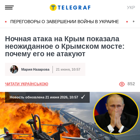
УКР
ПЕРЕГОВОРЫ О ЗАВЕРШЕНИИ ВОЙНЫ В УКРАИНЕ
КОН
Ночная атака на Крым показала
неожиданное о Крымском мосте:
почему его не атакуют
Мария Назарова
21 июня, 10:57
Автор
Дата публикации
АВТОР
852
ЧИТАТИ УКРАЇНСЬКОЮ
Новость обновлена 21 июня 2026, 10:57