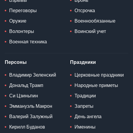
Взрывы
Бронь
Переговоры
Отсрочка
Оружие
Военнообязанные
Волонтеры
Воинский учет
Военная техника
Персоны
Праздники
Владимир Зеленский
Церковные праздники
Дональд Трамп
Народные приметы
Си Цзиньпин
Традиции
Эммануэль Макрон
Запреты
Валерий Залужный
День ангела
Кирилл Буданов
Именины