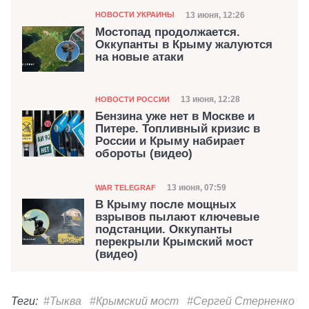
Категория
Дата публикации
13 июня, 12:26
НОВОСТИ УКРАИНЫ
Мостопад продолжается.
Оккупанты в Крыму жалуются
на новые атаки
Категория
Дата публикации
13 июня, 12:28
НОВОСТИ РОССИИ
Бензина уже нет в Москве и
Питере. Топливный кризис в
России и Крыму набирает
обороты (видео)
Категория
Дата публикации
13 июня, 07:59
WAR TELEGRAF
В Крыму после мощных
взрывов пылают ключевые
подстанции. Оккупанты
перекрыли Крымский мост
(видео)
Теги:
#Тыква
#Крымский мост
#Сергей Стерненко