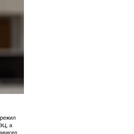
режил
ЭЦ, а
ависел