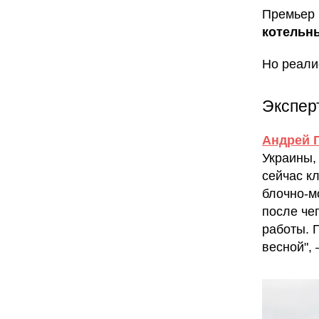
Премьер
котельн
Но реали
Эксперт
Андрей 
Украины,
сейчас к
блочно-м
после че
работы. 
весной",