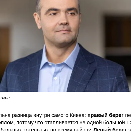
когон
льна разница внутри самого Киева:
правый берег
пе
теплом, потому что отапливается не одной большой Т
ебольших котельных по всему району.
Левый берег
з