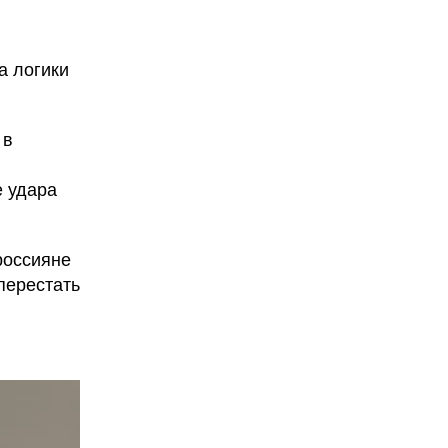
а логики
в
е удара
россияне
перестать