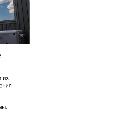
е
 их
ления
мы.