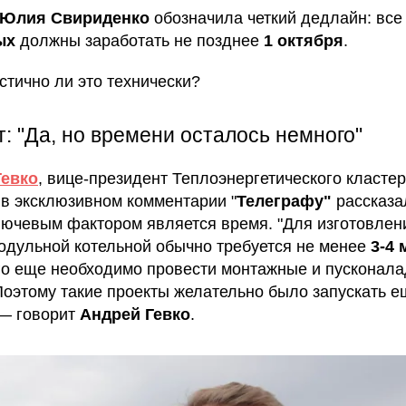
Юлия Свириденко
обозначила четкий дедлайн: вс
ых
должны заработать не позднее
1 октября
.
стично ли это технически?
: "Да, но времени осталось немного"
Гевко
, вице-президент Теплоэнергетического класте
 в эксклюзивном комментарии "
Телеграфу"
рассказал
лючевым фактором является время. "Для изготовлен
одульной котельной обычно требуется не менее
3-4 
го еще необходимо провести монтажные и пусконал
Поэтому такие проекты желательно было запускать е
 — говорит
Андрей Гевко
.