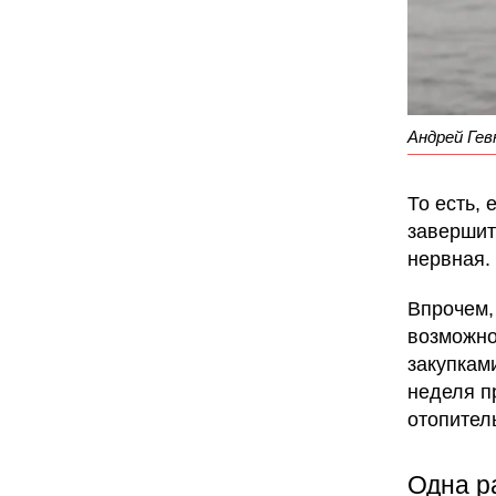
Андрей Гев
То есть,
завершит
нервная.
Впрочем
возможно
закупкам
неделя п
отопитель
Одна ра