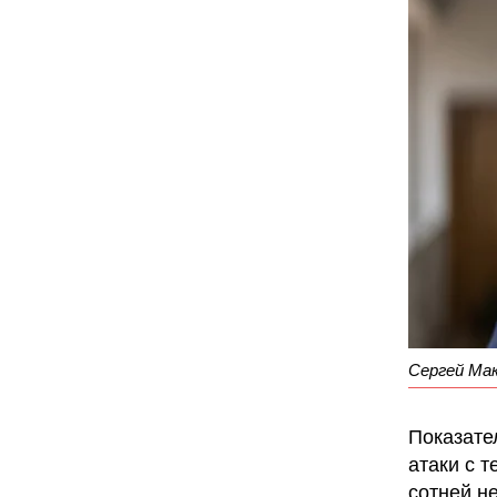
Сергей Ма
Показате
атаки с 
сотней н