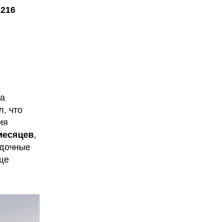
е
216
ра
, что
ия
месяцев
,
адочные
ще