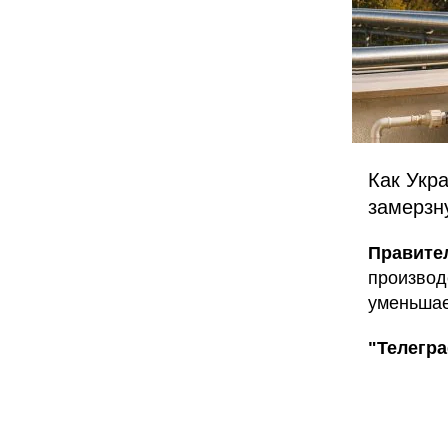
Как Укра
замерзн
Правител
производ
уменьшае
"Телегр