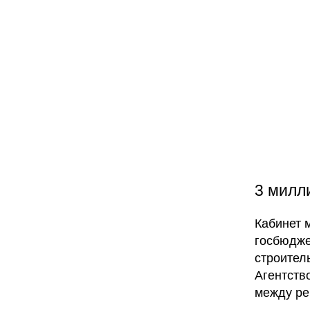
3 милл
Кабинет 
госбюдже
строител
Агентств
между ре