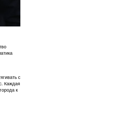
тво
матика
ягивать с
с. Каждая
города к