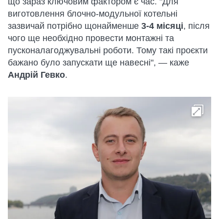
що зараз ключовим фактором є час. "Для
виготовлення блочно-модульної котельні
зазвичай потрібно щонайменше
3-4 місяці
, після
чого ще необхідно провести монтажні та
пусконалагоджувальні роботи. Тому такі проєкти
бажано було запускати ще навесні", — каже
Андрій Гевко
.