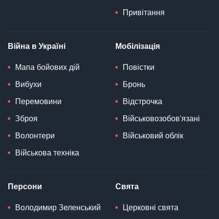
Привітання
Війна в Україні
Мобілізація
Мапа бойових дій
Повістки
Вибухи
Бронь
Перемовини
Відстрочка
Зброя
Військовозобов'язані
Волонтери
Військовий облік
Військова техніка
Персони
Свята
Володимир Зеленський
Церковні свята