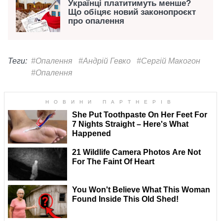
Українці платитимуть менше?
Що обіцяє новий законопроєкт
про опалення
Теги:
#Опалення
#Андрій Гевко
#Сергій Макогон
#Опалення