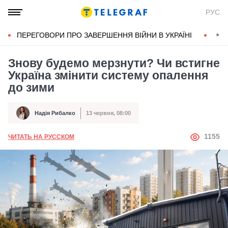
РУС
ПЕРЕГОВОРИ ПРО ЗАВЕРШЕННЯ ВІЙНИ В УКРАЇНІ
КОН
Знову будемо мерзнути? Чи встигне
Україна змінити систему опалення
до зими
Надія Рибалко
13 червня, 08:00
Автор
Дата публікації
АВТОР
1155
ЧИТАТЬ НА РУССКОМ