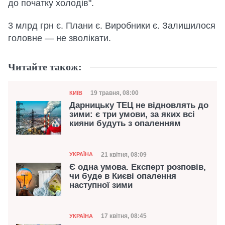
до початку холодів".
3 млрд грн є. Плани є. Виробники є. Залишилося
головне — не зволікати.
Читайте також:
Категорія
Дата публікації
19 травня, 08:00
КИЇВ
Дарницьку ТЕЦ не відновлять до
зими: є три умови, за яких всі
кияни будуть з опаленням
Категорія
Дата публікації
21 квітня, 08:09
УКРАЇНА
Є одна умова. Експерт розповів,
чи буде в Києві опалення
наступної зими
Категорія
Дата публікації
17 квітня, 08:45
УКРАЇНА