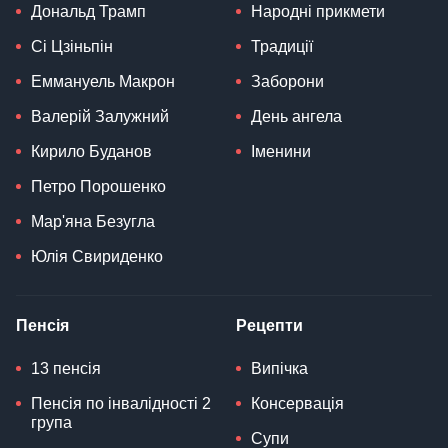
Дональд Трамп
Народні прикмети
Сі Цзіньпін
Традиції
Еммануель Макрон
Заборони
Валерій Залужний
День ангела
Кирило Буданов
Іменини
Петро Порошенко
Мар'яна Безугла
Юлія Свириденко
Пенсія
Рецепти
13 пенсія
Випічка
Пенсія по інвалідності 2
Консервація
група
Супи