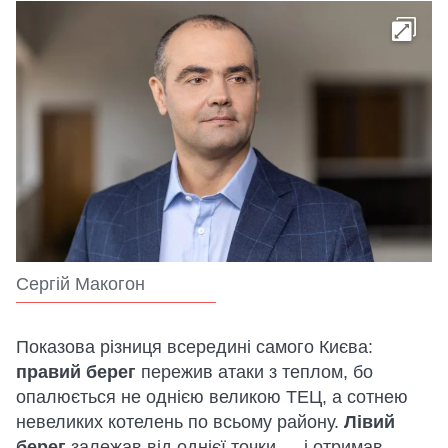
Сергій Макогон
Показова різниця всередині самого Києва:
правий берег
пережив атаки з теплом, бо
опалюється не однією великою ТЕЦ, а сотнею
невеликих котелень по всьому району.
Лівий
берег
залежав від однієї точки — і отримав