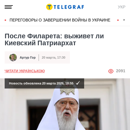
УКР
ПЕРЕГОВОРЫ О ЗАВЕРШЕНИИ ВОЙНЫ В УКРАИНЕ
КОН
После Филарета: выживет ли
Киевский Патриархат
Артур Гор
20 марта, 17:30
Автор
Дата публикации
АВТОР
2091
ЧИТАТИ УКРАЇНСЬКОЮ
Новость обновлена 20 марта 2026, 18:55