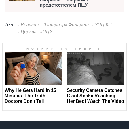
предстоятелем ПЦУ
Теги:
#Религия
#Патриарх Филарет
#УПЦ КП
#Церква
#ПЦУ