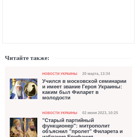
Читайте также:
Категория
Дата публикации
20 марта, 13:34
НОВОСТИ УКРАИНЫ
Учился в московской семинарии
и имеет звание Героя Украины:
каким был Филарет в
молодости
Категория
Дата публикации
02 июня 2023, 10:25
НОВОСТИ УКРАИНЫ
"Старый партийный
функционер": митрополит
объяснил "пролет" Филарета и
избрание Епифания