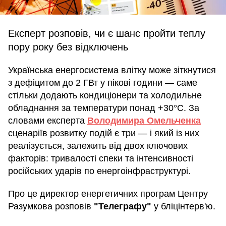
Експерт розповів, чи є шанс пройти теплу
пору року без відключень
Українська енергосистема влітку може зіткнутися
з дефіцитом до 2 ГВт у пікові години — саме
стільки додають кондиціонери та холодильне
обладнання за температури понад +30°C. За
словами експерта
Володимира Омельченка
сценаріїв розвитку подій є три — і який із них
реалізується, залежить від двох ключових
факторів: тривалості спеки та інтенсивності
російських ударів по енергоінфраструктурі.
Про це директор енергетичних програм Центру
Разумкова розповів
"Телеграфу"
у бліцінтерв'ю.