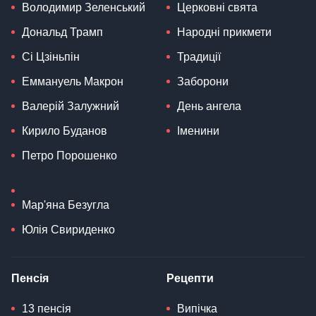
Володимир Зеленський
Церковні свята
Дональд Трамп
Народні прикмети
Сі Цзіньпін
Традиції
Еммануель Макрон
Заборони
Валерій Залужний
День ангела
Кирило Буданов
Іменини
Петро Порошенко
Мар'яна Безугла
Юлія Свириденко
Пенсія
Рецепти
13 пенсія
Випічка