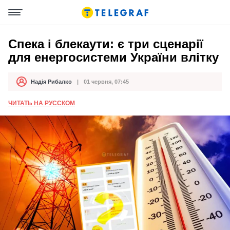
Спека і блекаути: є три сценарії
для енергосистеми України влітку
Надія Рибалко
01 червня, 07:45
Автор
Дата публікації
ЧИТАТЬ НА РУССКОМ