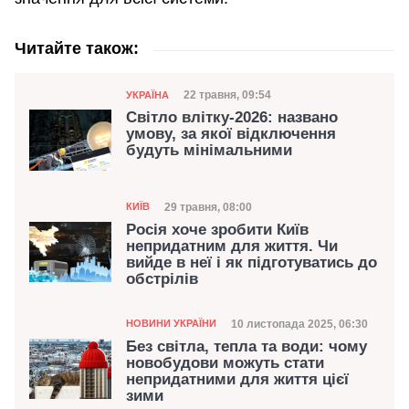
Читайте також:
Категорія
Дата публікації
22 травня, 09:54
УКРАЇНА
Світло влітку-2026: названо
умову, за якої відключення
будуть мінімальними
Категорія
Дата публікації
29 травня, 08:00
КИЇВ
Росія хоче зробити Київ
непридатним для життя. Чи
вийде в неї і як підготуватись до
обстрілів
Категорія
Дата публікації
10 листопада 2025, 06:30
НОВИНИ УКРАЇНИ
Без світла, тепла та води: чому
новобудови можуть стати
непридатними для життя цієї
зими