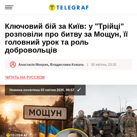
Ключовий бій за Київ: у "Трійці"
розповіли про битву за Мощун, її
головний урок та роль
добровольців
Анастасія Мокрик
,
Владислава Коваль
02 квітня, 13:31
Автор
Дата публікації
ЧИТАТЬ НА РУССКОМ
Новина оновлена 03 квітня 2026, 09:57