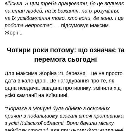
війська. З цим треба працювати, бо це впливає
на стан людей, на їх бажання, на їх розуміння,
на їх усвідомлення того, хто вони, де вони. І це
робота непроста",
— підсумовує Максим
Жорін..
Чотири роки потому: що означає та
перемога сьогодні
Для Максима Жоріна 21 березня – це не просто
дата в календарі. Це нагадування про те, як
одна невдача, завдана противнику, змінила хід
усієї кампанії на Київщині.
"Поразка в Мощуні була однією з основних
причин в подальшому взагалі втечі противника
з усієї Київської області. Вони бачили міську
забудову столиці, але при цьому були вимушені