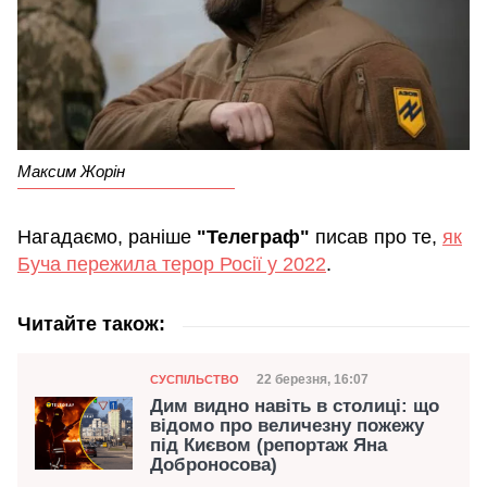
Максим Жорін
Нагадаємо, раніше
"Телеграф"
писав про те,
як
Буча пережила терор Росії у 2022
.
Читайте також:
Категорія
Дата публікації
22 березня, 16:07
СУСПІЛЬСТВО
Дим видно навіть в столиці: що
відомо про величезну пожежу
під Києвом (репортаж Яна
Доброносова)