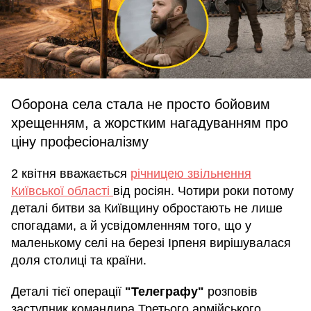
Оборона села стала не просто бойовим
хрещенням, а жорстким нагадуванням про
ціну професіоналізму
2 квітня вважається
річницею звільнення
Київської області
від росіян. Чотири роки потому
деталі битви за Київщину обростають не лише
спогадами, а й усвідомленням того, що у
маленькому селі на березі Ірпеня вирішувалася
доля столиці та країни.
Деталі тієї операції
"Телеграфу"
розповів
заступник командира Третього армійського