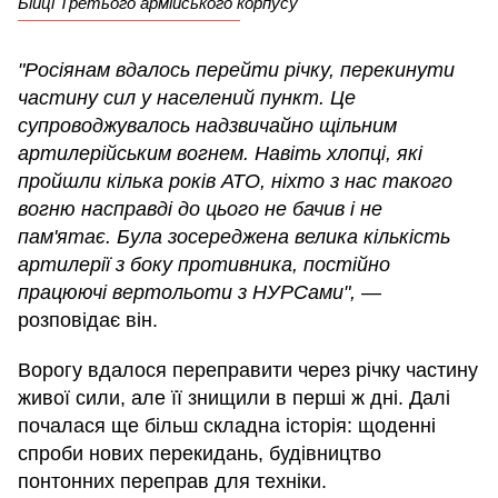
Бійці Третього армійського корпусу
"Росіянам вдалось перейти річку, перекинути
частину сил у населений пункт. Це
супроводжувалось надзвичайно щільним
артилерійським вогнем. Навіть хлопці, які
пройшли кілька років АТО, ніхто з нас такого
вогню насправді до цього не бачив і не
пам'ятає. Була зосереджена велика кількість
артилерії з боку противника, постійно
працюючі вертольоти з НУРСами",
—
розповідає він.
Ворогу вдалося переправити через річку частину
живої сили, але її знищили в перші ж дні. Далі
почалася ще більш складна історія: щоденні
спроби нових перекидань, будівництво
понтонних переправ для техніки.