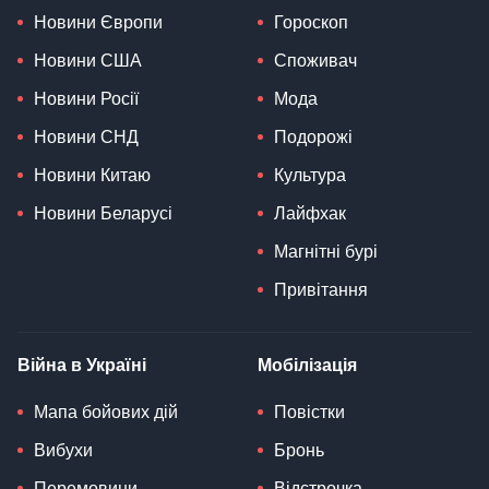
Новини Європи
Гороскоп
Новини США
Споживач
Новини Росії
Мода
Новини СНД
Подорожі
Новини Китаю
Культура
Новини Беларусі
Лайфхак
Магнітні бурі
Привітання
Війна в Україні
Мобілізація
Мапа бойових дій
Повістки
Вибухи
Бронь
Перемовини
Відстрочка