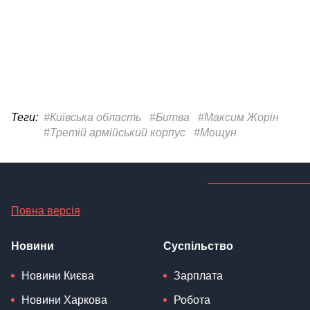
Теги:
#Київська область
#Битва
#Максим Жорін
#Третій армійський корпус
#Мощун
Повна версія
Новини
Суспільство
Новини Києва
Зарплата
Новини Харкова
Робота