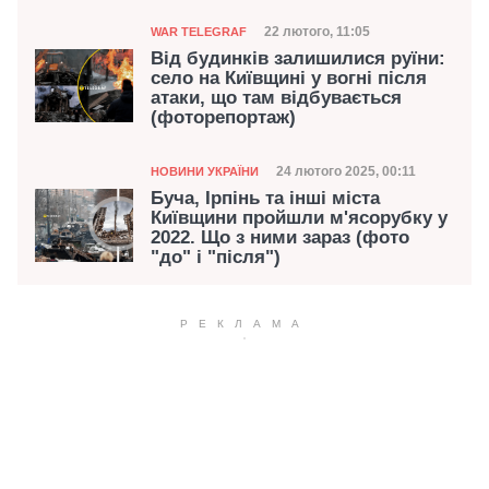
Категорія
Дата публікації
22 лютого, 11:05
WAR TELEGRAF
Від будинків залишилися руїни:
село на Київщині у вогні після
атаки, що там відбувається
(фоторепортаж)
Категорія
Дата публікації
24 лютого 2025, 00:11
НОВИНИ УКРАЇНИ
Буча, Ірпінь та інші міста
Київщини пройшли м'ясорубку у
2022. Що з ними зараз (фото
"до" і "після")