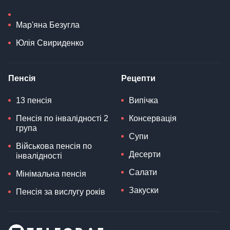
Мар'яна Безугла
Юлія Свириденко
Пенсія
Рецепти
13 пенсія
Випічка
Пенсія по інвалідності 2
Консервація
група
Супи
Військова пенсія по
Десерти
інвалідності
Салати
Мінімальна пенсія
Закуски
Пенсія за вислугу років