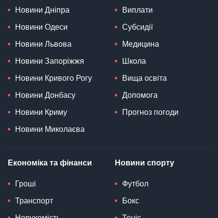
Новини Дніпра
Виплати
Новини Одеси
Субсидії
Новини Львова
Медицина
Новини Запоріжжя
Школа
Новини Кривого Рогу
Вища освіта
Новини Донбасу
Допомога
Новини Криму
Прогноз погоди
Новини Миколаєва
Економіка та фінанси
Новини спорту
Гроші
Футбол
Транспорт
Бокс
Нерухомість
Теніс