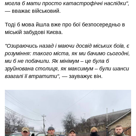
могла б мати просто катастрофічні наслідки",
— вважає військовий.
Тоді б мова йшла вже про бої безпосередньо в
міській забудові Києва.
"Озираючись назад і маючи досвід міських боїв, є
розуміння: такого міста, як ми бачимо сьогодні,
ми б не побачили. Як мінімум – це була б
зруйнована столиця, як максимум – були шанси
взагалі її втратити",
— зауважує він.