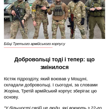
Бійці Третього армійського корпусу
Добровольці тоді і тепер: що
змінилося
Кістяк підрозділу, який воював у Мощуні,
складали добровольці. І сьогодні, за словами
Жоріна, Третій армійський корпус зберігає цю
основу.
"У більшості своїй це люди, які воюють з 22-го,