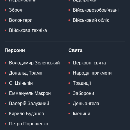
Зброя
Військовозобов'язані
Волонтери
Військовий облік
Військова техніка
Персони
Свята
Володимир Зеленський
Церковні свята
Дональд Трамп
Народні прикмети
Сі Цзіньпін
Традиції
Еммануель Макрон
Заборони
Валерій Залужний
День ангела
Кирило Буданов
Іменини
Петро Порошенко