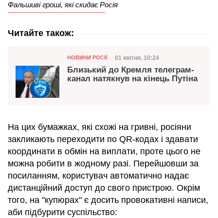
Фальшиві гроші, які скидає Росія
Читайте також:
Категорія
Дата публікації
01 квітня, 10:24
НОВИНИ РОСІЇ
Близький до Кремля телеграм-
канал натякнув на кінець Путіна
На цих бумажках, які схожі на гривні, росіяни
закликають переходити по QR-кодах і здавати
координати в обмін на виплати, проте цього не
можна робити в жодному разі. Перейшовши за
посиланням, користувач автоматично надає
дистанційний доступ до свого пристрою. Окрім
того, на "купюрах" є досить провокативні написи,
аби підбурити суспільство: