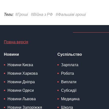
Теги:
#Гроші
#Війна з РФ
#Фальшіві гроші
Повна версія
Новини
Суспільство
Новини Києва
Зарплата
Новини Харкова
Робота
Новини Дніпра
Виплати
Новини Одеси
Субсидії
Новини Львова
Медицина
Новини Запоріжжя
Школа