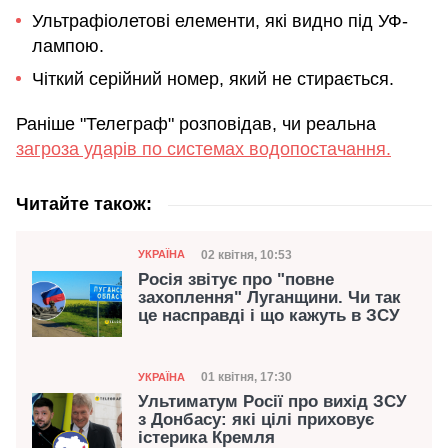
Ультрафіолетові елементи, які видно під УФ-
лампою.
Чіткий серійний номер, який не стирається.
Раніше "Телеграф" розповідав, чи реальна
загроза ударів по системах водопостачання.
Читайте також:
Категорія
Дата публікації
02 квітня, 10:53
УКРАЇНА
Росія звітує про "повне
захоплення" Луганщини. Чи так
це насправді і що кажуть в ЗСУ
Категорія
Дата публікації
01 квітня, 17:30
УКРАЇНА
Ультиматум Росії про вихід ЗСУ
з Донбасу: які цілі приховує
істерика Кремля