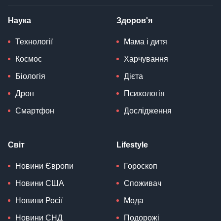
Наука
Здоров'я
Технології
Мама і дитя
Космос
Харчування
Біологія
Дієта
Дрон
Психологія
Смартфон
Дослідження
Світ
Lifestyle
Новини Європи
Гороскоп
Новини США
Споживач
Новини Росії
Мода
Новини СНД
Подорожі