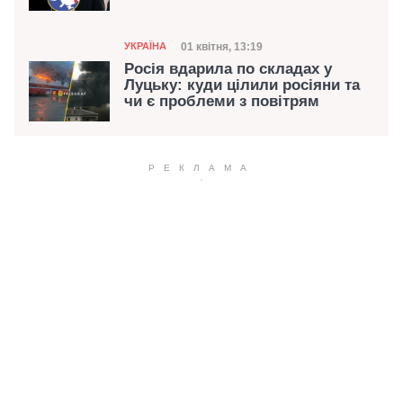
Категорія
Дата публікації
01 квітня, 13:19
УКРАЇНА
Росія вдарила по складах у
Луцьку: куди цілили росіяни та
чи є проблеми з повітрям