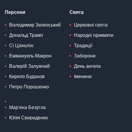
Персони
Свята
Володимир Зеленський
Церковні свята
Дональд Трамп
Народні прикмети
Сі Цзіньпін
Традиції
Еммануель Макрон
Заборони
Валерій Залужний
День ангела
Кирило Буданов
Іменини
Петро Порошенко
Мар'яна Безугла
Юлія Свириденко