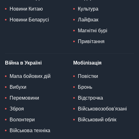
Новини Китаю
Культура
Новини Беларусі
Лайфхак
Магнітні бурі
Привітання
Війна в Україні
Мобілізація
Мапа бойових дій
Повістки
Вибухи
Бронь
Перемовини
Відстрочка
Зброя
Військовозобов'язані
Волонтери
Військовий облік
Військова техніка