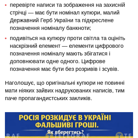
перевірте написи та зображення на захисній
стрічці — має бути номінал купюри, малий
Державний Герб України та підкреслене
позначення номіналу банкноти;
подивіться на купюру проти світла та оцініть
наскрізний елемент — елементи цифрового
позначення номіналу мають збігатися і
доповнювати одне одного. Цифрове
позначення має бути без розривів і зсувів.
Наголошує, що оригінальні купюри не повинні
мати ніяких зайвих надрукованих написів, тим
паче пропагандистських закликів.