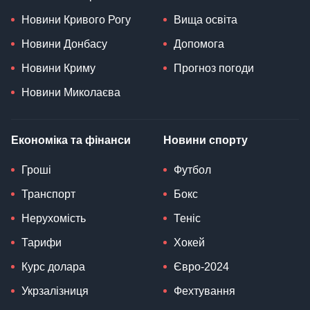
Новини Кривого Рогу
Вища освіта
Новини Донбасу
Допомога
Новини Криму
Прогноз погоди
Новини Миколаєва
Економіка та фінанси
Новини спорту
Гроші
Футбол
Транспорт
Бокс
Нерухомість
Теніс
Тарифи
Хокей
Курс долара
Євро-2024
Укрзалізниця
Фехтування